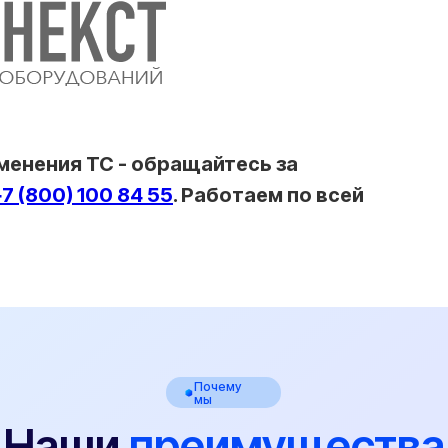
Почему
мы
аши
преимущества
енения ТС - обращайтесь за
02
+7 (800) 100 84 55
. Работаем по всей
Оформляем даже самые
Лаборат
сложные переоборудования
аккред
Помогаем там, где другие отказывают.
У нас своя
Работаем «ПОД КЛЮЧ» по всей России.
лаборатори
Взаимодействие с Технадзором ГИБДД
низкую цен
берем на себя.
высокую ск