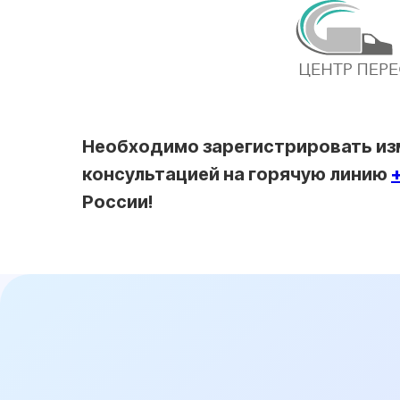
Н
Необходимо зарегистрировать изм
01
консультацией на горячую линию
России!
Договор с 100%
гарантиями заказчика
Работаем исключительно по договору.
Если мы не сможем вам помочь, то
гарантированно вернем деньги. Нам
доверяют крупные государственные
компании.