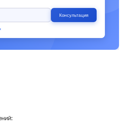
Консультация
х
ений: