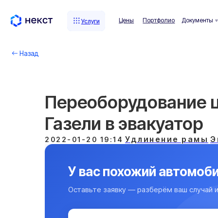
Цены
Портфолио
Документы
Комп
Услуги
Услуги
Назад
Переоборудование 
Газели в эвакуатор
Удлинение рамы
Э
2022-01-20 19:14
У вас похожий автомоби
Оставьте заявку — разберём ваш случай и