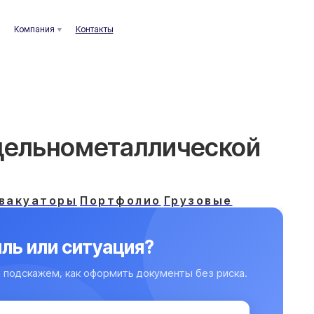
ания
Контакты
цельнометаллической
вакуаторы
Портфолио
Грузовые
ль или ситуация?
 подскажем, как оформить документы без риска.