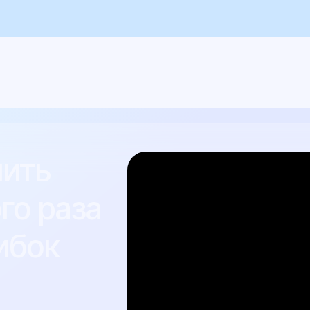
ок
Штрафы
лнение владельцем ТС