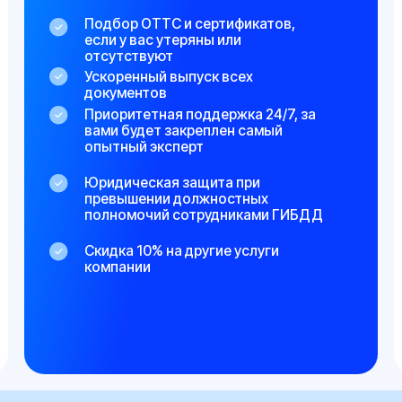
Скидка 10% на другие услуги
Юриди
компании
превы
полно
Скидка
компа
ь
 раза