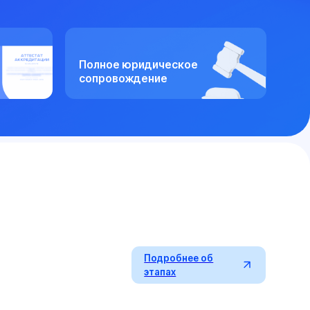
Полное юридическое
сопровождение
Подробнее об
этапах
06
05
04
02
03
01