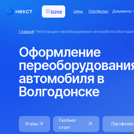
Цены
Портфолио
Документы
Комп
Услуги
Услуги
Главная
/
Регистрация переоборудования автомобиля в Волгодонске
Оформление
переоборудования
автомобиля в
Волгодонске
Сколько
Портфолио
Этапы
стоит