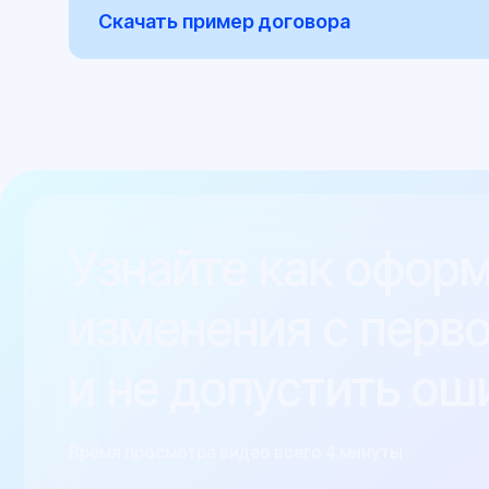
и не допустить ошиб
Время просмотра видео всего 4 минуты
Невыпо