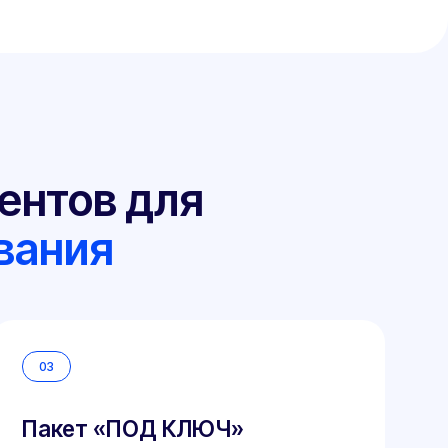
 для
я
«ПОД КЛЮЧ»
е опции РАСШИРЕННОГО пакета и
 не требует вашего участия.
идическим лицам и при самых
ах изменений.
 000 ₽
Рассчитать стоимость