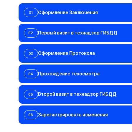
Первый визит в технадзор ГИБДД
Первый визит в технадзор ГИБДД
02
02
Оформление Протокола
Оформление Протокола
03
03
Прохождение техосмотра
Прохождение техосмотра
04
04
Второй визит в технадзор ГИБДД
Второй визит в технадзор ГИБДД
05
05
Зарегистрировать изменения
Зарегистрировать изменения
06
06