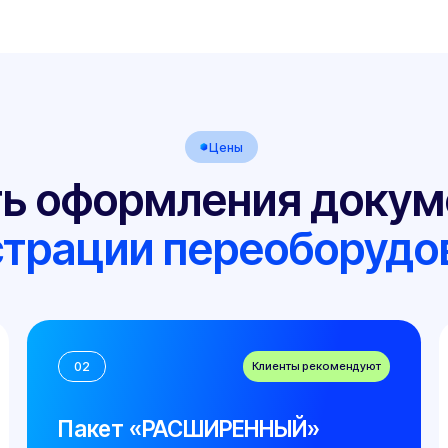
оформления документов
рации переоборудовани
Клиенты рекомендуют
02
03
Пакет «РАСШИРЕННЫЙ»
Пакет 
Чаще выбирают те, кто дорабатывал ТС
Включает вс
самостоятельно, а также если на автомобиле
практически
более 3-х видов изменений. Лучший выбор, если
Подходит юр
вы хотите максимально быстро оформить
сложных вид
переоборудование!
20 000 — 35 000 ₽
от 65
Рассчитать стоимость