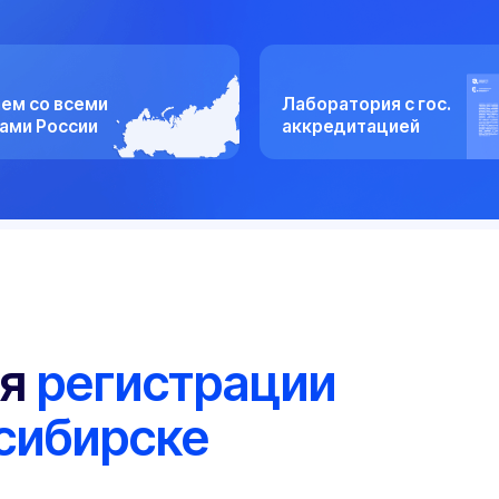
всеми
Лаборатория с гос.
ссии
аккредитацией
регистрации
бирске