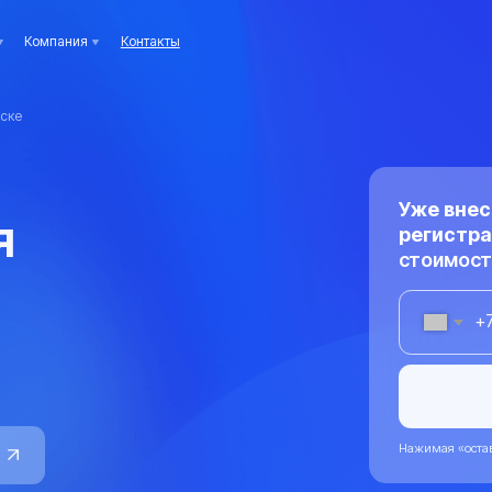
ания
Контакты
Уже внесли изменени
регистрация?
Провер
стоимость регистрац
+7
Оста
Нажимая «оставить заявку», я даю 