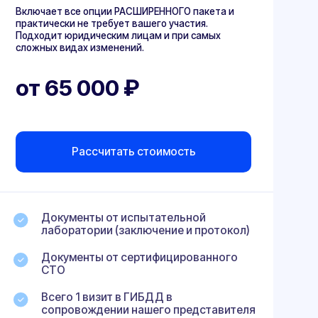
енты от испытательной
атории (заключение и протокол)
енты от сертифицированного
1 визит в ГИБДД в
вождении нашего представителя
а всех госпошлин
а ПТС и СТС с отметкой о
нных изменениях
р ОТТС и сертификатов
енный выпуск всех документов
итетная поддержка 24/7, за
будет закреплен самый
ый эксперт