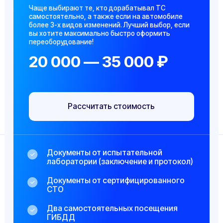
Документы от испытательной
Докум
лаборатории (заключение и протокол)
лабор
Документы от сертифицированного
Докум
СТО
СТО
Два самостоятельных посещения
Всего 
ГИБДД
сопро
Подбор ОТТС и сертификатов,
Оплат
если у вас утеряны или
отсутствуют
Выдач
Ускоренный выпуск всех
внесе
документов
Приоритетная поддержка 24/7, за
Подбо
вами будет закреплен самый
опытный эксперт
Ускор
Юридическая защита при
Приор
превышении должностных
вами 
полномочий сотрудниками ГИБДД
опытн