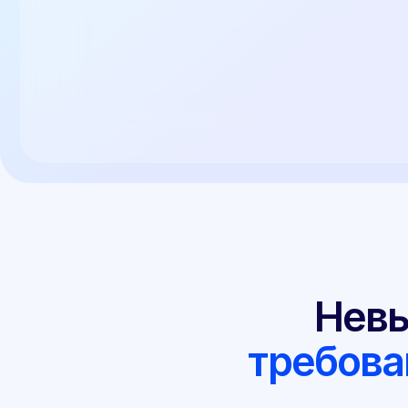
требовани
Снятию автомобиля с учета ГИБДД и
его дальнейшей эксплуатации, заде
помещением на штраф-стоянку
Наложению
штрафа