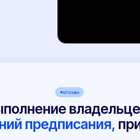
й предписания,
приведет
 запрета
ржанием и
Проблемам с
Отказу 
техосмотром
выплат