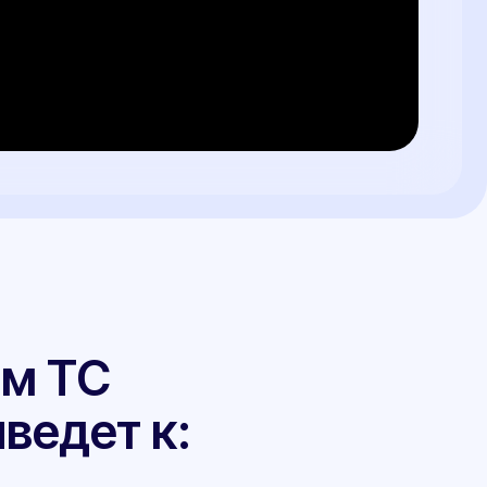
 к:
в страховых
ах