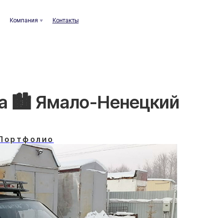
ания
Контакты
va 🏙️ Ямало-Ненецкий
Портфолио