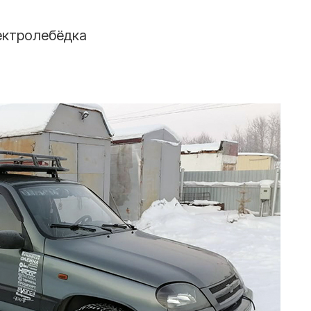
ектролебёдка