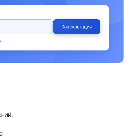
Консультация
х
ений:
а