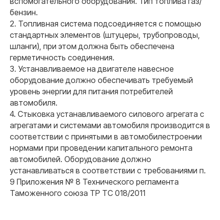
вспомогательного оборудования. Тип топлива газ/
Специалист по сопровождению
Специалист по сопровождению
Руководитель отдела продаж
Специалист по работе с клиентами
Менеджер по продажам
Специалист по сопровождению
бензин.
2. Топливная система подсоединяется с помощью
стандартных элементов (штуцеры, трубопроводы,
Ваш номер
шланги), при этом должна быть обеспечена
герметичность соединения.
+7
3. Устанавливаемое на двигателе навесное
Ваша электронная почта
оборудование должно обеспечивать требуемый
уровень энергии для питания потребителей
автомобиля.
Ваш вопрос
4. Стыковка устанавливаемого силового агрегата с
агрегатами и системами автомобиля производится в
соответствии с принятыми в автомобилестроении
нормами при проведении капитального ремонта
автомобилей. Оборудование должно
Я даю согласие на обработку
персональных данных
устанавливаться в соответствии с требованиями п.
9 Приложения № 8 Технического регламента
Оставить заявку
Таможенного союза ТР ТС 018/2011