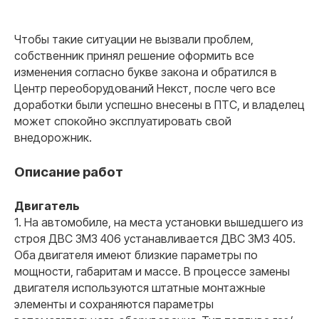
Чтобы такие ситуации не вызвали проблем,
собственник принял решение оформить все
04
изменения согласно букве закона и обратился в
Центр переоборудований Некст, после чего все
Оперативная поддержка
доработки были успешно внесены в ПТС, и владелец
на всех этапах 24/7
может спокойно эксплуатировать свой
+40
внедорожник.
специалистов
Описание работ
Двигатель
1. На автомобиле, на места установки вышедшего из
Связаться
строя ДВС ЗМЗ 406 устанавливается ДВС ЗМЗ 405.
Остались вопросы?
Оба двигателя имеют близкие параметры по
мощности, габаритам и массе. В процессе замены
Оставьте заявку и мы
двигателя используются штатные монтажные
свяжемся с вами в ближайшее
время
элементы и сохраняются параметры
Полина Скрынник
Ксения Киселева
Александр Литомин
Валерий Овчинников
Евгений Коптяев
Зимин Владислав