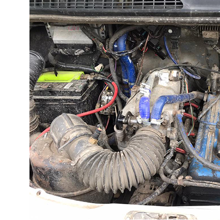
Оформляем даже самые
сложные переоборудования
Помогаем там, где другие отказывают. Работаем
«ПОД КЛЮЧ» по всей России. Взаимодействие с
Технадзором ГИБДД берем на себя.
03
Лаборатория с гос.
аккредитацией
У нас своя собственная аккредитованная
лаборатория. Это позволяет сохранить низкую цену
для наших клиентов и высокую скорость выдачи
документов.