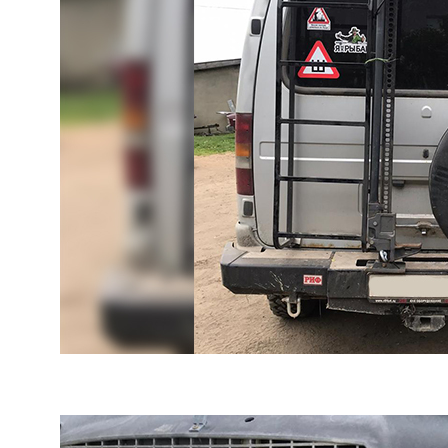
Почему мы
Наши
преимущества
01
Договор с 100%
гарантиями заказчика
Работаем исключительно по договору. Если
мы не сможем вам помочь, то
гарантированно вернем деньги. Нам
доверяют крупные государственные
компании.
02