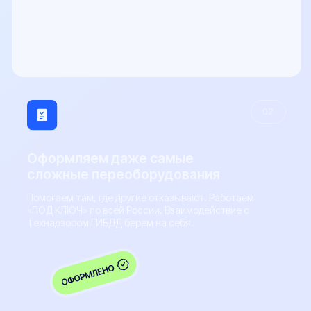
sale@pereoborudovanie-ts.ru
5.0
Рейтинг организации в Яндексе
800+
Отзывов Вконтакте
Виды ТС
Легковые автомобили
Грузовые автомобили
Микроавтобусы
Прицепы
Внедорожники
Мотоциклы
Популярные услуги
Все услуги
Замена двигателя