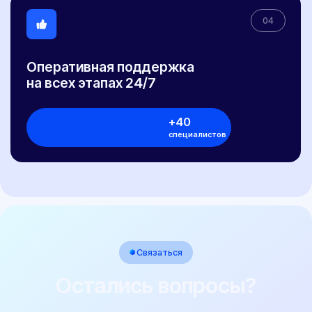
Заключение об оценке ЕТС (ЗОЕТС)
Кнопка ЭРА-ГЛОНАСС
Свидетельство WMI
ОТТС
ЭПТС
ЭПСМ
© 2017-2026 "НЕКСТ-АВТО". Любое использование либо копирование
материалов или подборки материалов сайта, элементов дизайна и
оформления допускается лишь с разрешения правообладателя и только со
ссылкой на источник: https://pereoborudovanie-ts.ru/
Обращаем ваше внимание на то, что информация, размещенная на сайте,
носит исключительно информационно-рекламный характер, и не является
офертой или публичной офертой в соответствии со статьей 435 и пунктом 2
статьи 437 Гражданского кодекса Российской Федерации. Указанные на сайте
цены не являются окончательной ценой договора и могут быть изменены ООО
"НЕКСТ-АВТО".
Окончательная цена договора формируется с учетом выбранной схемы
оплаты, действующих акций, и индивидуальных условий договора с
Клиентом.
Политика конфиденциальности
Договор публичной оферты
Сайт разработан Rhino Digital