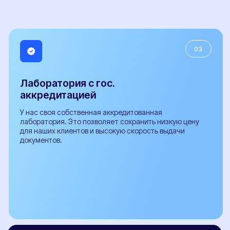
Установка ГБО
Регистрация фаркопа
Установка рефрижератора
Регистрация обвесов
Регистрация топливного бака
Оформление органов управления
Регистрация доп. света
Документы
Документы необходимые для проведения
бесплатной предварительной технической
экспертизы
Заключение предварительной технической
экспертизы
Заявление-декларация на внесение изменений в
конструкцию ТС и сертификаты сервиса
Протокол проверки безопасности
Расчет поперечной статической устойчивости
автомобиля
СБКТС
Сертификат СТО
Заключение о подтверждении экологического класса
Справка о технических характеристиках