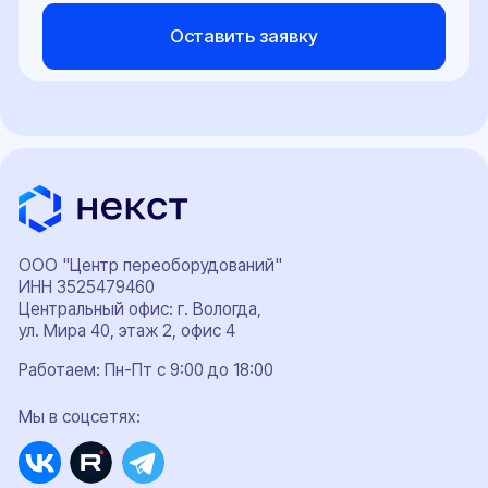
конструкцию ТС и сертификаты сервиса
Протокол проверки безопасности
Расчет поперечной статической устойчивости
автомобиля
СБКТС
Сертификат СТО
Заключение о подтверждении экологического класса
Справка о технических характеристиках
Заключение об оценке ЕТС (ЗОЕТС)
Кнопка ЭРА-ГЛОНАСС
Свидетельство WMI
ОТТС
ЭПТС
ЭПСМ
© 2017-2026 "НЕКСТ-АВТО". Любое использование либо копирование
материалов или подборки материалов сайта, элементов дизайна и
оформления допускается лишь с разрешения правообладателя и только со
ссылкой на источник: https://pereoborudovanie-ts.ru/
Обращаем ваше внимание на то, что информация, размещенная на сайте,
носит исключительно информационно-рекламный характер, и не является
офертой или публичной офертой в соответствии со статьей 435 и пунктом 2
статьи 437 Гражданского кодекса Российской Федерации. Указанные на сайте
цены не являются окончательной ценой договора и могут быть изменены ООО
"НЕКСТ-АВТО".
Окончательная цена договора формируется с учетом выбранной схемы