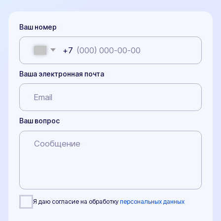
Внедорожники
Мотоциклы
Популярные услуги
Все услуги
Замена двигателя
Установка ГБО
Регистрация фаркопа
Установка рефрижератора
Регистрация обвесов
Регистрация топливного бака
Оформление органов управления
Регистрация доп. света
Документы
Документы необходимые для проведения
бесплатной предварительной технической
экспертизы
Заключение предварительной технической
экспертизы
Заявление-декларация на внесение изменений в