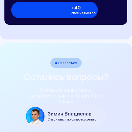
Телефон
+7 (800) 100-84-55
E-mail
sale@pereoborudovanie-ts.ru
5.0
Рейтинг организации в Яндексе
800+
Отзывов Вконтакте
Виды ТС
Легковые автомобили
Грузовые автомобили
Микроавтобусы
Прицепы