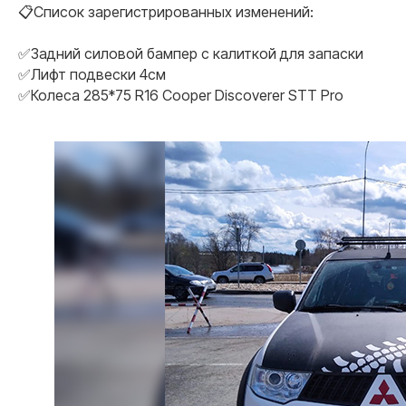
📋Список зарегистрированных изменений:
✅Задний силовой бампер с калиткой для запаски
✅Лифт подвески 4см
✅Колеса 285*75 R16 Cooper Discoverer STT Pro
Почему мы
Наши
преимущества
01
Договор с 100%
гарантиями заказчика
Работаем исключительно по договору. Если
мы не сможем вам помочь, то
гарантированно вернем деньги. Нам
доверяют крупные государственные