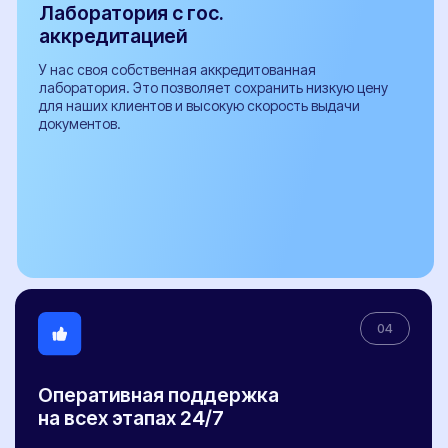
Я даю согласие на обработку
персональных данных
Оставить заявку
ООО "Центр переоборудований"
ИНН 3525479460
Центральный офис: г. Вологда,
ул. Мира 40, этаж 2, офис 4
Работаем: Пн-Пт с 9:00 до 18:00
Мы в соцсетях: