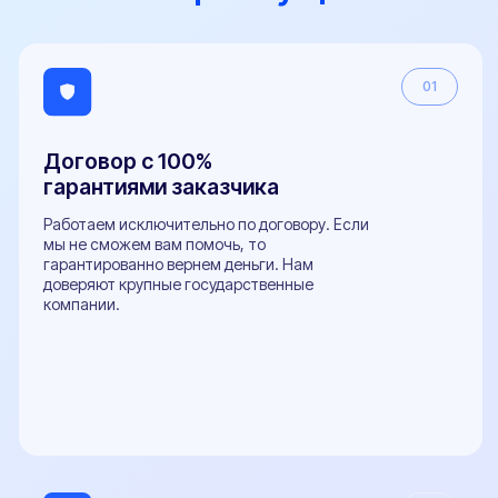
Лаборатория с гос.
аккредитацией
У нас своя собственная аккредитованная
лаборатория. Это позволяет сохранить низкую цену
для наших клиентов и высокую скорость выдачи
документов.
04
Оперативная поддержка
на всех этапах 24/7
+40
специалистов