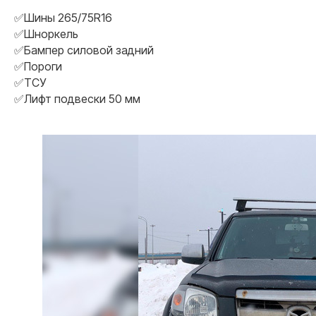
✅Шины 265/75R16
✅Шноркель
✅Бампер силовой задний
✅Пороги
✅ТСУ
✅Лифт подвески 50 мм