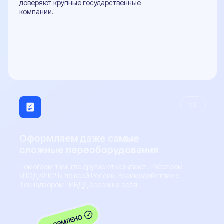
Телефон
+7 (800) 100-84-55
E-mail
sale@pereoborudovanie-ts.ru
5.0
Рейтинг организации в Яндексе
800+
Отзывов Вконтакте
Виды ТС
Легковые автомобили
Грузовые автомобили
Микроавтобусы