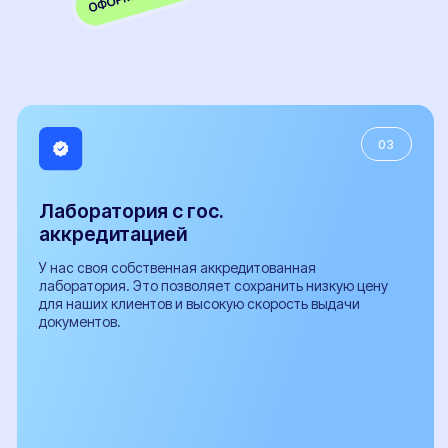
Прицепы
Внедорожники
Мотоциклы
Популярные услуги
Все услуги
Замена двигателя
Установка ГБО
Регистрация фаркопа
Установка рефрижератора
Регистрация обвесов
Регистрация топливного бака
Оформление органов управления
Регистрация доп. света
Документы
Документы необходимые для проведения
бесплатной предварительной технической
экспертизы
Заключение предварительной технической
экспертизы