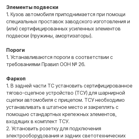
доверяют крупные государственные
компании.
Элементы подвески
1. Кузов автомобиля приподнимается при помощи
специальных проставок заводского изготовления и
(или) сертифицированных усиленных элементов
подвески (пружины, амортизаторы).
02
Пороги
1. Устанавливаются пороги в соответствии с
Оформляем даже самые
требованиями Правил ООН № 26.
сложные переоборудования
Помогаем там, где другие отказывают. Работаем
Фаркоп
«ПОД КЛЮЧ» по всей России. Взаимодействие с
Технадзором ГИБДД берем на себя.
1. В задней части ТС установить сертифицированное
тягово-сцепное устройство (ТСУ) для шарнирной
сцепки автомобиля с прицепом. ТСУ необходимо
устанавливать в штатное место и закреплять с
помощью стандартных крепежных элементов,
входящих в комплект ТСУ.
2. Установить розетку для подключения
03
электрооборудования и задних светотехнических