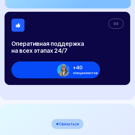
Заявление-декларация на внесение изменений в
конструкцию ТС и сертификаты сервиса
Протокол проверки безопасности
Расчет поперечной статической устойчивости
автомобиля
СБКТС
Сертификат СТО
Заключение о подтверждении экологического класса
Справка о технических характеристиках
Заключение об оценке ЕТС (ЗОЕТС)
Кнопка ЭРА-ГЛОНАСС
Свидетельство WMI
ОТТС
ЭПТС
ЭПСМ
© 2017-2026 "НЕКСТ-АВТО". Любое использование либо копирование
материалов или подборки материалов сайта, элементов дизайна и
оформления допускается лишь с разрешения правообладателя и только со
ссылкой на источник: https://pereoborudovanie-ts.ru/
Обращаем ваше внимание на то, что информация, размещенная на сайте,
носит исключительно информационно-рекламный характер, и не является
офертой или публичной офертой в соответствии со статьей 435 и пунктом 2
статьи 437 Гражданского кодекса Российской Федерации. Указанные на сайте
цены не являются окончательной ценой договора и могут быть изменены ООО
"НЕКСТ-АВТО".