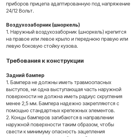
приборов прицепа адаптированную под напряжение
Лаборатория с гос.
24/12 Вольт.
аккредитацией
У нас своя собственная аккредитованная
лаборатория. Это позволяет сохранить низкую цену
Воздухозаборник (шноркель)
для наших клиентов и высокую скорость выдачи
1. Наружный воздухозаборник (шноркель) крепится
документов.
на правое или левое крыло и переднюю правую или
левую боковую стойку кузова.
Требования к конструкции
Задний бампер
04
1. Бампера не должны иметь травмоопасных
выступов, ни одна выступающая часть наружной
Оперативная поддержка
на всех этапах 24/7
поверхности не должна иметь радиус скругления
менее 2,5 мм. Бампера надежно закрепляются с
+40
помощью стандартных крепежных элементов.
специалистов
2. Концы бамперов загибаются в направлении
наружной поверхности таким образом, чтобы
свести к минимуму опасность зацепления