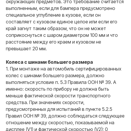
окружающих предметов. Это требование считается
выполненным, если для бампера предусмотрено
Связаться
специальное углубление в кузове, если он
Остались вопросы?
составляет с кузовом единое целое или если его
край загнут таким образом, что он не может
Оставьте заявку и мы
свяжемся с вами в ближайшее
соприкоснуться с шаром диаметром 100 мм и что
время
расстояние между его краем и кузовом не
Полина Скрынник
Ксения Киселева
Александр Литомин
Валерий Овчинников
Евгений Коптяев
Зимин Владислав
превышает 20 мм.
Специалист по сопровождению
Специалист по сопровождению
Руководитель отдела продаж
Специалист по работе с клиентами
Менеджер по продажам
Специалист по сопровождению
Колеса с шинами большего размера
1. При монтаже на автомобиль сертифицированных
Ваш номер
колес с шинами большего размера, должно
+7
выполняться условие п. 5.3 Правила ООН № 39. А
именно: скорость по прибору не должна быть
Ваша электронная почта
меньше фактической скорости транспортного
средства. При значениях скорости,
предусмотренных для испытаний в пункте 5.2.5
Ваш вопрос
Правил ООН № 39, должно соблюдаться следующее
отношение между скоростью, показываемой на
дисплее (V1) и фактической скоростью (V2): 0