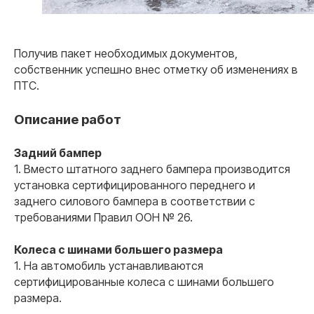
Получив пакет необходимых документов,
собственник успешно внес отметку об изменениях в
ПТС.
Описание работ
Задний бампер
Почему мы
1. Вместо штатного заднего бампера производится
Наши
преимущества
установка сертифицированного переднего и
заднего силового бампера в соответствии с
требованиями Правил ООН № 26.
01
Колеса с шинами большего размера
Договор с 100%
1. На автомобиль устанавливаются
гарантиями заказчика
сертифицированные колеса с шинами большего
Работаем исключительно по договору. Если
размера.
мы не сможем вам помочь, то
гарантированно вернем деньги. Нам