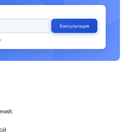
Консультация
х
ений:
ой