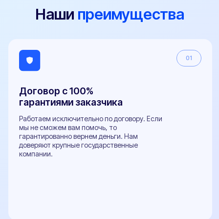
Телефон
+7 (800) 100-84-55
E-mail
sale@pereoborudovanie-ts.ru
5.0
Рейтинг организации в Яндексе
800+
Отзывов Вконтакте