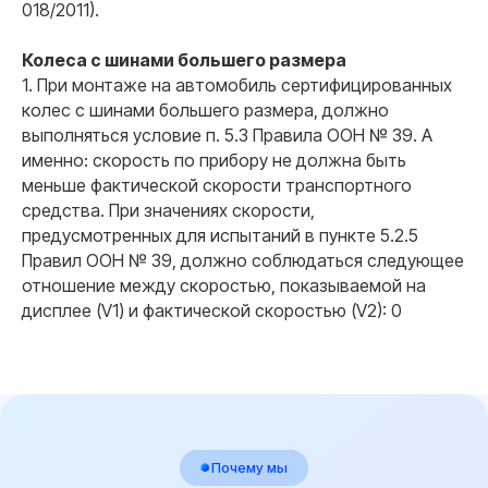
018/2011).
Ваш вопрос
Колеса с шинами большего размера
1. При монтаже на автомобиль сертифицированных
колес с шинами большего размера, должно
выполняться условие п. 5.3 Правила ООН № 39. А
Я даю согласие на обработку
персональных данных
именно: скорость по прибору не должна быть
меньше фактической скорости транспортного
Оставить заявку
средства. При значениях скорости,
предусмотренных для испытаний в пункте 5.2.5
Правил ООН № 39, должно соблюдаться следующее
отношение между скоростью, показываемой на
дисплее (V1) и фактической скоростью (V2): 0
ООО "Центр переоборудований"
ИНН 3525479460
Центральный офис: г. Вологда,
ул. Мира 40, этаж 2, офис 4
Работаем: Пн-Пт с 9:00 до 18:00
Мы в соцсетях: