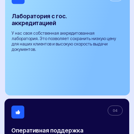
Документы необходимые для проведения
бесплатной предварительной технической
экспертизы
Заключение предварительной технической
экспертизы
Заявление-декларация на внесение изменений в
конструкцию ТС и сертификаты сервиса
Протокол проверки безопасности
Расчет поперечной статической устойчивости
автомобиля
СБКТС
Сертификат СТО
Заключение о подтверждении экологического класса
Справка о технических характеристиках
Заключение об оценке ЕТС (ЗОЕТС)
Кнопка ЭРА-ГЛОНАСС
Свидетельство WMI
ОТТС
ЭПТС
ЭПСМ
© 2017-2026 "НЕКСТ-АВТО". Любое использование либо копирование
материалов или подборки материалов сайта, элементов дизайна и
оформления допускается лишь с разрешения правообладателя и только со