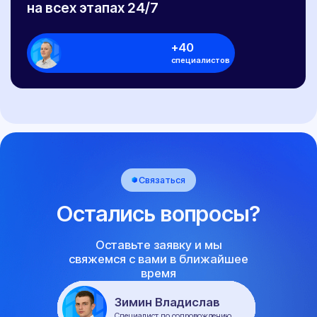
ссылкой на источник: https://pereoborudovanie-ts.ru/
Обращаем ваше внимание на то, что информация, размещенная на сайте,
носит исключительно информационно-рекламный характер, и не является
офертой или публичной офертой в соответствии со статьей 435 и пунктом 2
статьи 437 Гражданского кодекса Российской Федерации. Указанные на сайте
цены не являются окончательной ценой договора и могут быть изменены ООО
"НЕКСТ-АВТО".
Окончательная цена договора формируется с учетом выбранной схемы
оплаты, действующих акций, и индивидуальных условий договора с
Клиентом.
Политика конфиденциальности
Договор публичной оферты
Сайт разработан Rhino Digital