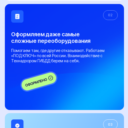
Виды ТС
Легковые автомобили
Грузовые автомобили
Микроавтобусы
Прицепы
Внедорожники
Мотоциклы
Популярные услуги
Все услуги
Замена двигателя
Установка ГБО
Регистрация фаркопа
Установка рефрижератора
Регистрация обвесов
Регистрация топливного бака
Оформление органов управления
Регистрация доп. света
Документы