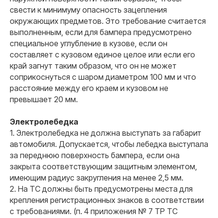
свести к минимуму опасность зацепления
окружающих предметов. Это требование считается
выполненным, если для бампера предусмотрено
специальное углубление в кузове, если он
составляет с кузовом единое целое или если его
Связаться
край загнут таким образом, что он не может
Остались вопросы?
соприкоснуться с шаром диаметром 100 мм и что
расстояние между его краем и кузовом не
Оставьте заявку и мы
свяжемся с вами в ближайшее
превышает 20 мм.
время
Полина Скрынник
Ксения Киселева
Александр Литомин
Валерий Овчинников
Евгений Коптяев
Зимин Владислав
Электролебедка
Специалист по сопровождению
Специалист по сопровождению
Руководитель отдела продаж
Специалист по работе с клиентами
Менеджер по продажам
Специалист по сопровождению
1. Электролебедка не должна выступать за габарит
автомобиля. Допускается, чтобы лебедка выступала
за переднюю поверхность бампера, если она
Ваш номер
закрыта соответствующим защитным элементом,
+7
имеющим радиус закругления на менее 2,5 мм.
2. На ТС должны быть предусмотрены места для
Ваша электронная почта
крепления регистрационных знаков в соответствии
с требованиями. (п. 4 приложения № 7 ТР ТС