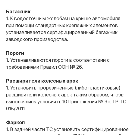
Договор с 100%
гарантиями заказчика
Багажник
Работаем исключительно по договору. Если
1. К водосточным желобам на крыше автомобиля
мы не сможем вам помочь, то
гарантированно вернем деньги. Нам
при помощи стандартных крепежных элементов
доверяют крупные государственные
компании.
устанавливается сертифицированный багажник
заводского производства.
Пороги
1. Устанавливаются пороги в соответствии с
требованиями Правил ООН № 26.
02
Расширители колесных арок
Оформляем даже самые
1. Установить прорезиненные (либо пластиковые)
сложные переоборудования
расширители колесных арок таким образом, чтобы
Помогаем там, где другие отказывают. Работаем
«ПОД КЛЮЧ» по всей России. Взаимодействие с
выполнялись условия п. 10 Приложения № 3 к ТР ТС
Технадзором ГИБДД берем на себя.
018/2011.
Фаркоп
1. В задней части ТС установить сертифицированное