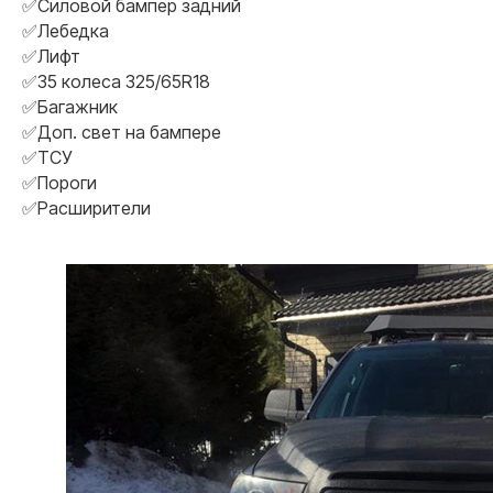
✅Силовой бампер задний
✅Лебедка
✅Лифт
✅35 колеса 325/65R18
✅Багажник
✅Доп. свет на бампере
✅ТСУ
✅Пороги
✅Расширители