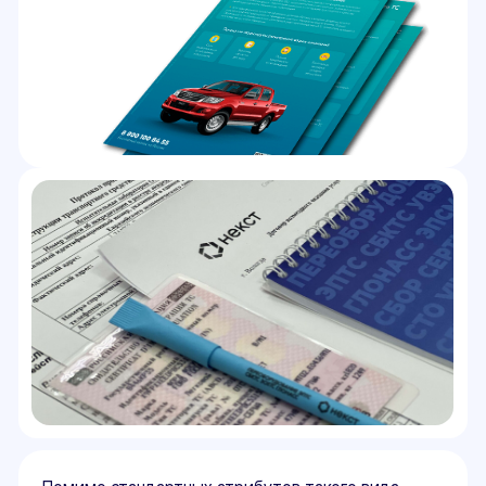
Телефон
+7 (800) 100-84-55
E-mail
sale@pereoborudovanie-ts.ru
5.0
Рейтинг организации в Яндексе
800+
Отзывов Вконтакте