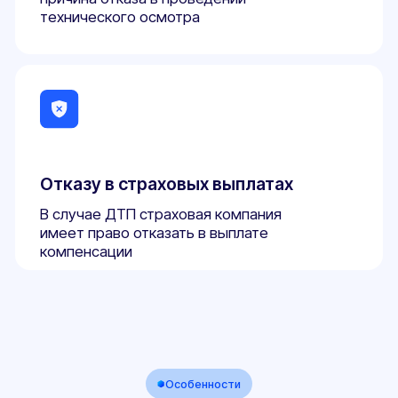
02
Оформляем даже самые
сложные переоборудования
Помогаем там, где другие отказывают. Работаем
«ПОД КЛЮЧ» по всей России. Взаимодействие с
Технадзором ГИБДД берем на себя.
03
Лаборатория с гос.
аккредитацией
У нас своя собственная аккредитованная
лаборатория. Это позволяет сохранить низкую цену
для наших клиентов и высокую скорость выдачи
документов.