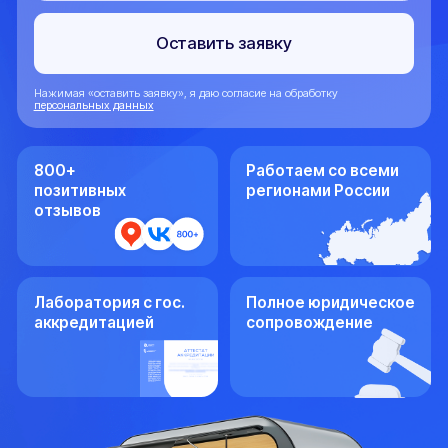
позитивных
регионами России
отзывов
Лаборатория с гос.
Полное юридическое
аккредитацией
сопровождение
Сколько
стоит
Сколько
Порядок
стоит
действий
Цены
Стоимость оформления
документов для