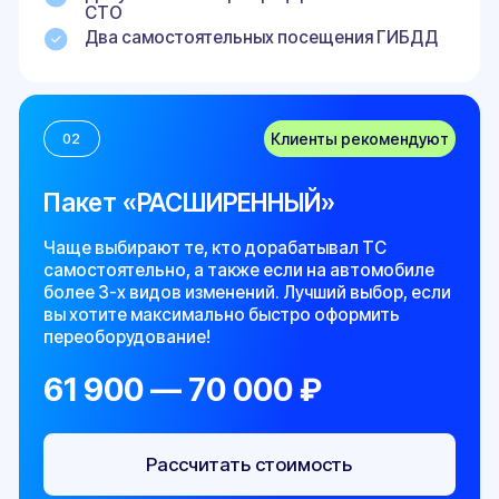
Приоритетная поддержка 24/7, за вами
будет закреплен самый опытный эксперт
Юридическая защита при превышении
должностных полномочий сотрудниками
ГИБДД
Скидка 10% на другие услуги компании
03
Пакет «ПОД КЛЮЧ»
Включает все опции РАСШИРЕННОГО пакета и
практически не требует вашего участия.
Подходит юридическим лицам и при самых
сложных видах изменений.
от 75 000 ₽
Рассчитать стоимость
Документы от испытательной
лаборатории (заключение и протокол)