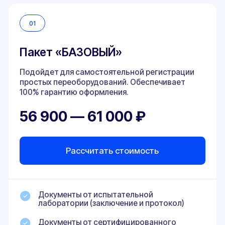
Клиенты рекомендуют
02
Пакет «РАСШИРЕННЫЙ»
Чаще выбирают те, кто дорабатывал ТС
самостоятельно, а также если на автомобиле
более 3-х видов изменений. Лучший выбор, если
вы хотите максимально быстро оформить
переоборудование!
61 900 — 70 000 ₽
Рассчитать стоимость
Документы от испытательной
лаборатории (заключение и протокол)
Документы от сертифицированного
СТО
Два самостоятельных посещения ГИБДД
Подбор ОТТС и сертификатов, если у вас
утеряны или отсутствуют
Ускоренный выпуск всех документов