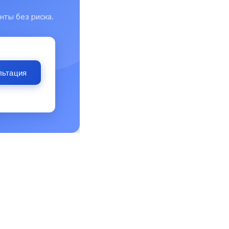
нты без риска.
льтация