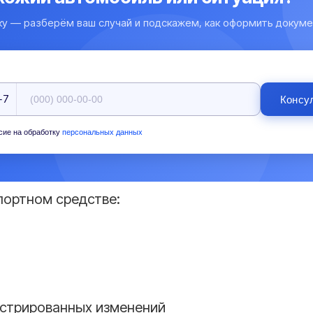
ку — разберём ваш случай и подскажем, как оформить докуме
+7
Консу
сие на обработку
персональных данных
портном средстве:
истрированных изменений