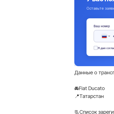
Оставьте заяв
Ваш номер
Я даю согла
Данные о транс
🚘Fiat Ducato
📍Татарстан
📃Список зарег