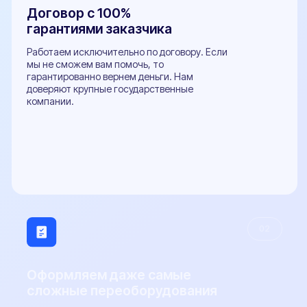
Грузовые автомобили
Микроавтобусы
Прицепы
Внедорожники
Мотоциклы
Популярные услуги
Все услуги
Замена двигателя
Установка ГБО
Регистрация фаркопа
Установка рефрижератора
Регистрация обвесов
Регистрация топливного бака
Оформление органов управления
Регистрация доп. света
Документы
Документы необходимые для проведения
бесплатной предварительной технической
экспертизы