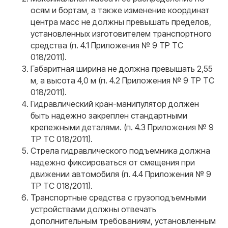
осям и бортам, а также изменение координат
центра масс не должны превышать пределов,
установленных изготовителем транспортного
Связаться
средства (п. 4.1 Приложения № 9 ТР ТС
Остались вопросы?
018/2011).
Оставьте заявку и мы
Габаритная ширина не должна превышать 2,55
свяжемся с вами в ближайшее
м, а высота 4,0 м (п. 4.2 Приложения № 9 ТР ТС
время
018/2011).
Полина Скрынник
Ксения Киселева
Александр Литомин
Валерий Овчинников
Евгений Коптяев
Зимин Владислав
Специалист по сопровождению
Специалист по сопровождению
Руководитель отдела продаж
Специалист по работе с клиентами
Менеджер по продажам
Специалист по сопровождению
Гидравлический кран-манипулятор должен
быть надежно закреплен стандартными
крепежными деталями. (п. 4.3 Приложения № 9
Ваш номер
ТР ТС 018/2011).
Стрела гидравлического подъемника должна
+7
надежно фиксироваться от смещения при
Ваша электронная почта
движении автомобиля (п. 4.4 Приложения № 9
ТР ТС 018/2011).
Транспортные средства с грузоподъемными
Ваш вопрос
устройствами должны отвечать
дополнительным требованиям, установленным