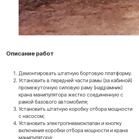
мы не сможем вам помочь, то
гарантированно вернем деньги. Нам
доверяют крупные государственные
компании.
Описание работ
02
Оформляем даже самые
Демонтировать штатную бортовую платформу.
сложные переоборудования
Установить в передней части рамы (за кабиной)
Помогаем там, где другие отказывают. Работаем
«ПОД КЛЮЧ» по всей России. Взаимодействие с
промежуточную силовую раму (надрамник)
Технадзором ГИБДД берем на себя.
крана манипулятора жестко соединенную с
рамой базового автомобиля;
Установить штатную коробку отбора мощности
с насосом;
Установить электропневмоклапан и кнопку
включения коробки отбора мощности и крана
манипулятора;
03