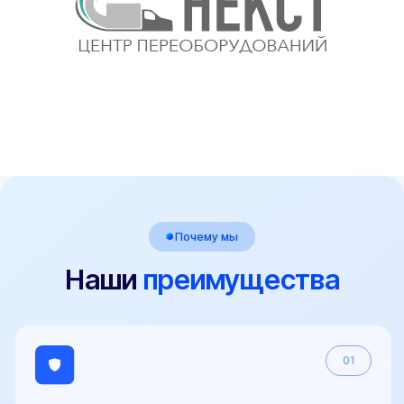
Телефон
+7 (800) 100-84-55
E-mail
sale@pereoborudovanie-ts.ru
5.0
Рейтинг организации в Яндексе
800+
Отзывов Вконтакте
Виды ТС
Легковые автомобили