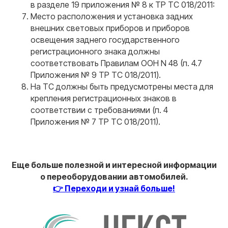
в разделе 19 приложения № 8 к ТР ТС 018/2011:
Место расположения и установка задних
внешних световых приборов и приборов
освещения заднего государственного
Я даю согласие на обработку
персональных данных
регистрационного знака должны
соответствовать Правилам ООН N 48 (п. 4.7
Оставить заявку
Приложения № 9 ТР ТС 018/2011).
На ТС должны быть предусмотрены места для
крепления регистрационных знаков в
соответствии с требованиями (п. 4
Приложения № 7 ТР ТС 018/2011).
ООО "Центр переоборудований"
ИНН 3525479460
Центральный офис: г. Вологда,
ул. Мира 40, этаж 2, офис 4
Еще больше полезной и интересной информации
о переоборудовании автомобилей.
Работаем: Пн-Пт с 9:00 до 18:00
👉 Переходи и узнай больше!
Мы в соцсетях: