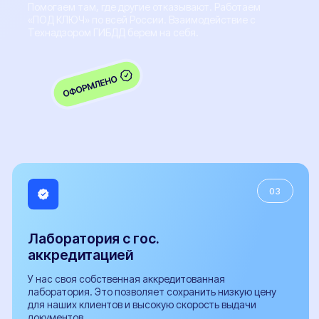
Заключение предварительной технической
экспертизы
Заявление-декларация на внесение изменений в
конструкцию ТС и сертификаты сервиса
Протокол проверки безопасности
Расчет поперечной статической устойчивости
автомобиля
СБКТС
Сертификат СТО
Заключение о подтверждении экологического класса
Справка о технических характеристиках
Заключение об оценке ЕТС (ЗОЕТС)
Кнопка ЭРА-ГЛОНАСС
Свидетельство WMI
ОТТС
ЭПТС
ЭПСМ
© 2017-2026 "НЕКСТ-АВТО". Любое использование либо копирование
материалов или подборки материалов сайта, элементов дизайна и
оформления допускается лишь с разрешения правообладателя и только со
ссылкой на источник: https://pereoborudovanie-ts.ru/
Обращаем ваше внимание на то, что информация, размещенная на сайте,
носит исключительно информационно-рекламный характер, и не является
офертой или публичной офертой в соответствии со статьей 435 и пунктом 2
статьи 437 Гражданского кодекса Российской Федерации. Указанные на сайте