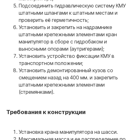
Подсоединить гидравлическую систему КМУ
штатными шлангами к штатным местам и
Лаборатория с гос.
проверить её герметичность;
аккредитацией
Установить и закрепить на надрамнике
У нас своя собственная аккредитованная
лаборатория. Это позволяет сохранить низкую цену
штатными крепежными элементами кран
для наших клиентов и высокую скорость выдачи
документов.
манипулятор в сборе с гидробаком и
выносными опорами (аутригерами);
Установить устройство фиксации КМУ в
транспортном положении;
Установить демонтированный кузов со
смещением назад на 400 мм. и закрепить
штатными крепежными элементами
04
(стремянками).
Оперативная поддержка
на всех этапах 24/7
Требования к конструкции
+40
специалистов
Установка крана манипулятора на шасси.
Максимальная масса и ее распределение по