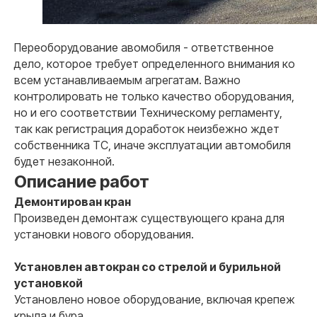
Переоборудование авомобиля - ответственное
дело, которое требует определенного внимания ко
всем устанавливаемым агрегатам. Важно
Почему мы
контролировать не только качество оборудования,
Наши
преимущества
но и его соответствии Техническому регламенту,
так как регистрация доработок неизбежно ждет
собственника ТС, иначе эксплуатации автомобиля
01
будет незаконной.
Описание работ
Договор с 100%
гарантиями заказчика
Демонтирован кран
Работаем исключительно по договору. Если
Произведен демонтаж существующего крана для
мы не сможем вам помочь, то
гарантированно вернем деньги. Нам
установки нового оборудования.
доверяют крупные государственные
компании.
Установлен автокран со стрелой и бурильной
установкой
Установлено новое оборудование, включая крепеж
крыла и бура.