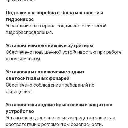
02
Подключена коробка отбора мощности и
гидронасос
Оформляем даже самые
Управление автокрана соединено с системой
сложные переоборудования
гидрораспределения.
Помогаем там, где другие отказывают. Работаем
«ПОД КЛЮЧ» по всей России. Взаимодействие с
Технадзором ГИБДД берем на себя.
Установлены выдвижные аутригеры
Обеспечено повышенной устойчивостью при работе
с подъемником.
Установка и подключение задних
светосигнальных фонарей
Обеспечено соблюдение требований по
03
освещению.
Лаборатория с гос.
Установлены задние брызговики и защитное
аккредитацией
устройство
У нас своя собственная аккредитованная
лаборатория. Это позволяет сохранить низкую цену
Установлены дополнительные средства защиты в
для наших клиентов и высокую скорость выдачи
соответствии с регламентом безопасности.
документов.