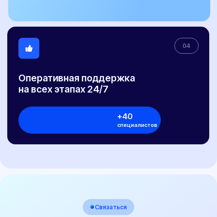
E-mail
sale@pereoborudovanie-ts.ru
5.0
Рейтинг организации в Яндексе
800+
Отзывов Вконтакте
Виды ТС
Легковые автомобили
Грузовые автомобили
Микроавтобусы
Прицепы
Внедорожники
Мотоциклы