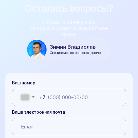
Популярные услуги
Все услуги
Замена двигателя
Установка ГБО
Регистрация фаркопа
Установка рефрижератора
Регистрация обвесов
Регистрация топливного бака
Оформление органов управления
Регистрация доп. света
Документы
Документы необходимые для проведения
бесплатной предварительной технической
экспертизы
Заключение предварительной технической
экспертизы
Заявление-декларация на внесение изменений в
конструкцию ТС и сертификаты сервиса
Протокол проверки безопасности
Расчет поперечной статической устойчивости
автомобиля
СБКТС