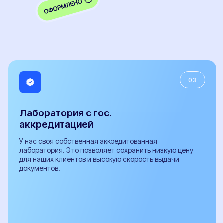
ООО "Центр переоборудований"
ИНН 3525479460
Центральный офис: г. Вологда,
ул. Мира 40, этаж 2, офис 4
Работаем: Пн-Пт с 9:00 до 18:00
Мы в соцсетях:
Телефон
+7 (800) 100-84-55