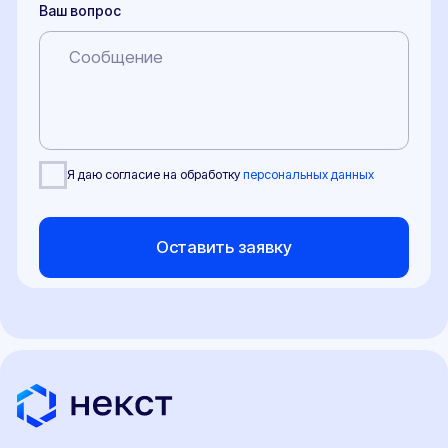
Сертификат СТО
Заключение о подтверждении экологического класса
Справка о технических характеристиках
Заключение об оценке ЕТС (ЗОЕТС)
Кнопка ЭРА-ГЛОНАСС
Свидетельство WMI
ОТТС
ЭПТС
ЭПСМ
© 2017-2026 "НЕКСТ-АВТО". Любое использование либо копирование
материалов или подборки материалов сайта, элементов дизайна и
оформления допускается лишь с разрешения правообладателя и только со
ссылкой на источник: https://pereoborudovanie-ts.ru/
Обращаем ваше внимание на то, что информация, размещенная на сайте,
носит исключительно информационно-рекламный характер, и не является
офертой или публичной офертой в соответствии со статьей 435 и пунктом 2
статьи 437 Гражданского кодекса Российской Федерации. Указанные на сайте
цены не являются окончательной ценой договора и могут быть изменены ООО
"НЕКСТ-АВТО".
Окончательная цена договора формируется с учетом выбранной схемы
оплаты, действующих акций, и индивидуальных условий договора с
Клиентом.
Политика конфиденциальности
Договор публичной оферты
Сайт разработан Rhino Digital