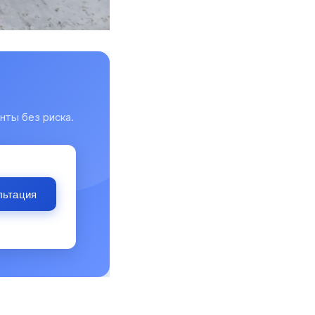
нты без риска.
льтация