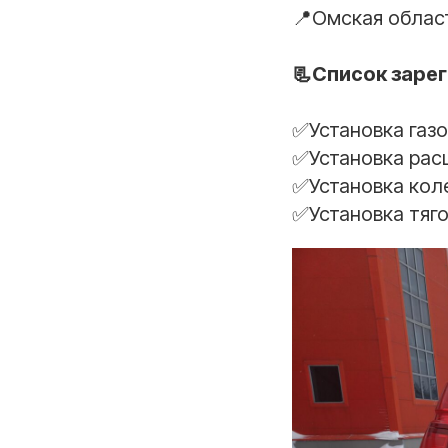
📍Омская облас
📃Список заре
✅Установка газ
✅Установка рас
✅Установка коле
✅Установка тяг