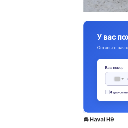
У вас п
Оставьте заяв
Ваш номер
Я даю согла
🚘 Haval H9