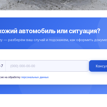
охожий автомобиль или ситуация?
ку — разберём ваш случай и подскажем, как оформить докуме
+7
Консу
сие на обработку
персональных данных