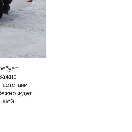
ребует
 Важно
ответствии
збежно ждет
онной.