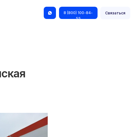
8 (800) 100-84-
Связаться
55
мская