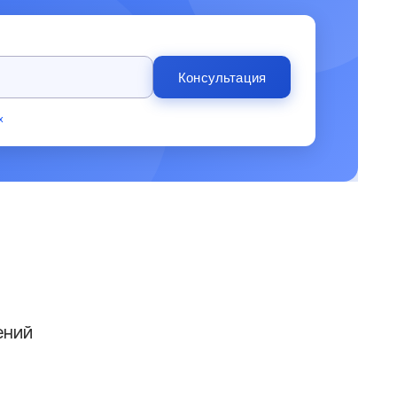
Консультация
х
ений