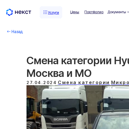
Цены
Портфолио
Документы
Комп
Услуги
Услуги
Назад
Смена категории Hyun
Москва и МO
Смена категории
Микро
27.04.2024