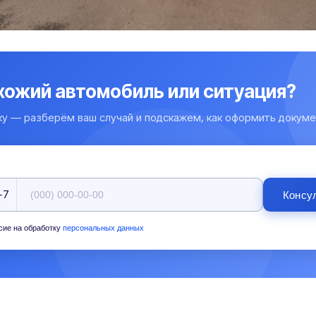
охожий автомобиль или ситуация?
ку — разберём ваш случай и подскажем, как оформить докуме
+7
Консу
сие на обработку
персональных данных