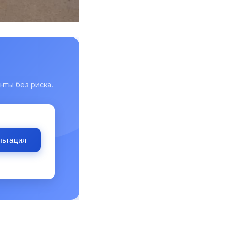
нты без риска.
льтация