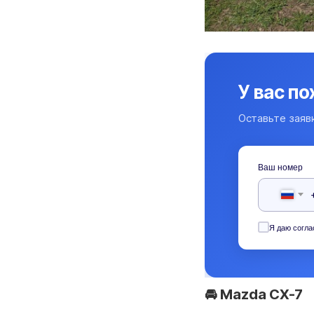
У вас п
Оставьте заяв
Ваш номер
Я даю согла
🚘 Mazda CX-7