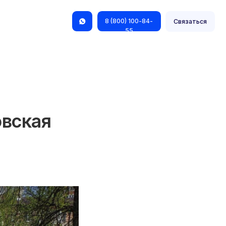
8 (800) 100-84-
Связаться
55
овская