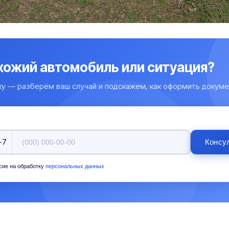
охожий автомобиль или ситуация?
ку — разберём ваш случай и подскажем, как оформить докуме
+7
Консу
сие на обработку
персональных данных