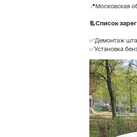
📍Московская о
📃Список заре
✅Демонтаж шта
✅Установка бен