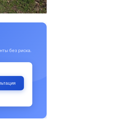
нты без риска.
льтация