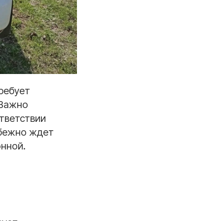
ребует
 Важно
ответствии
збежно ждет
онной.