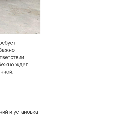
ребует
 Важно
ответствии
збежно ждет
онной.
ний и установка