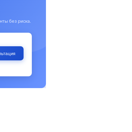
нты без риска.
льтация