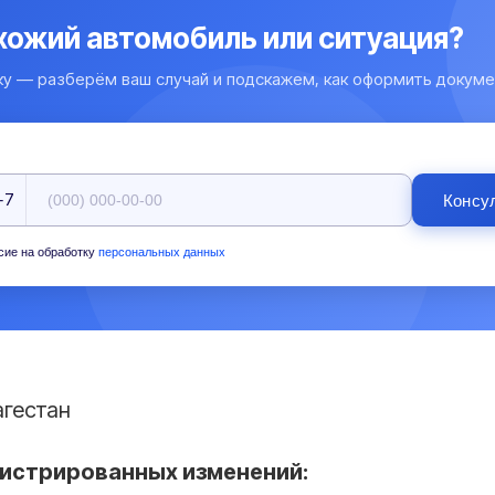
охожий автомобиль или ситуация?
ку — разберём ваш случай и подскажем, как оформить докуме
+7
Консу
сие на обработку
персональных данных
агестан
гистрированных изменений: