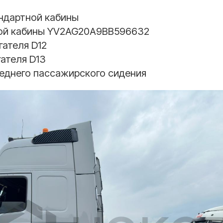
ндартной кабины
ой кабины YV2AG20A9BB596632
ателя D12
ателя D13
днего пассажирского сидения