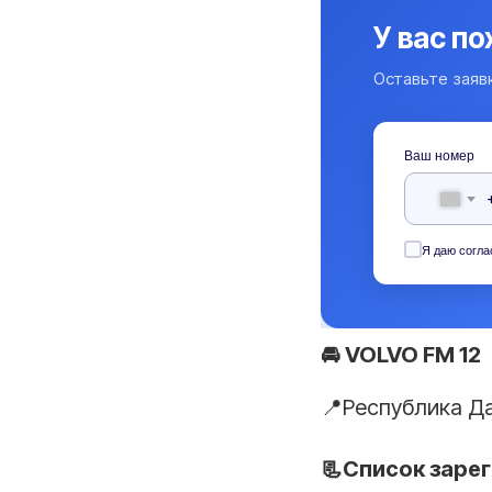
У вас п
Оставьте заяв
Ваш номер
Я даю согла
🚘 VOLVO FM 12
📍Республика Д
📃Список заре