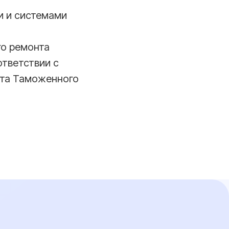
и и системами
го ремонта
ответствии с
нта Таможенного
03
ория с гос.