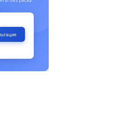
нты без риска.
льтация