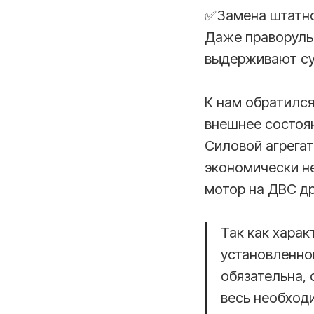
✅Замена штатног
Даже праворульн
выдерживают сур
К нам обратился
внешнее состоян
Силовой агрегат
экономически н
мотор на ДВС д
Так как харак
установленно
обязательна, 
весь необход