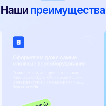
сложные переоборудования
аккред
Помогаем там, где другие отказывают.
У нас своя
Работаем «ПОД КЛЮЧ» по всей России.
лаборатори
Взаимодействие с Технадзором ГИБДД
низкую цен
берем на себя.
высокую ск
х этапах 24/7