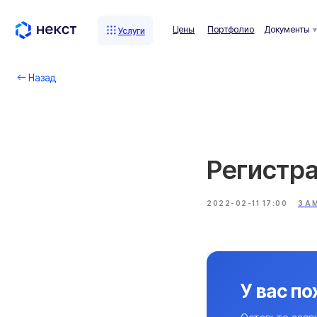
Цены
Портфолио
Документы
Комп
Услуги
Услуги
Назад
Регистра
2022-02-11 17:00
ЗА
У вас п