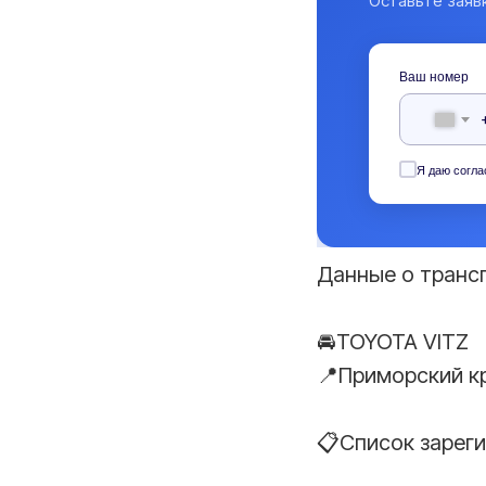
Оставьте заяв
Ваш номер
Я даю согла
Данные о транс
🚘TOYOTA VITZ
📍Приморский к
📋Список зарег