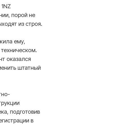
 1NZ
ии, порой не
ходят из строя.
жила ему,
 техническом.
нт оказался
менить штатный
тно-
трукции
ека, подготовив
егистрации в