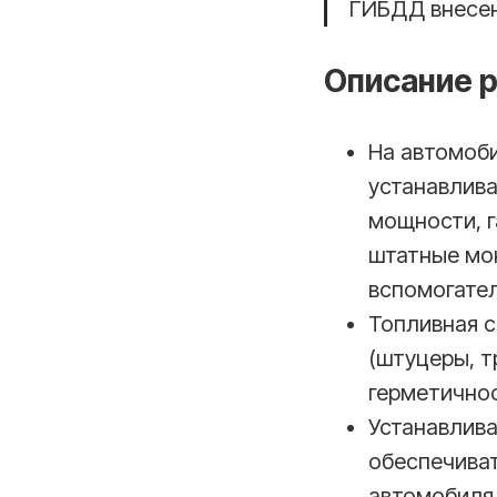
ГИБДД внесен
Описание 
На автомоби
устанавлива
мощности, г
штатные мо
вспомогател
Топливная 
(штуцеры, т
герметичнос
Устанавлив
обеспечиват
автомобиля