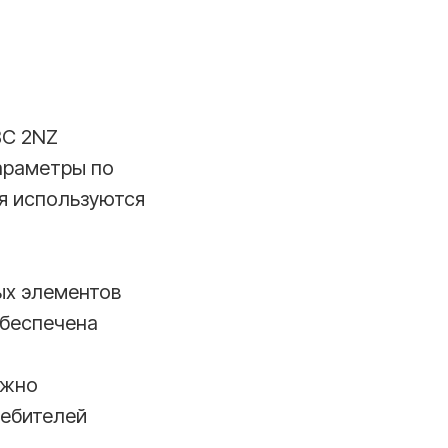
ВС 2NZ
параметры по
ля используются
ых элементов
обеспечена
лжно
ребителей