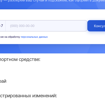
ку — разберём ваш случай и подскажем, как оформить докуме
+7
Консу
сие на обработку
персональных данных
портном средстве:
рай
истрированных изменений: