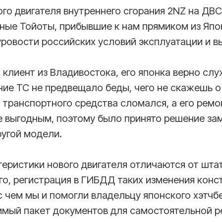
о двигателя внутреннего сгорания 2NZ на ДВС
ые Тойоты, прибывшие к нам прямиком из Япон
овости российских условий эксплуатации и вы
 клиент из Владивостока, его японка верно слу
ие ТС не предвещало беды, чего не скажешь о
 транспортного средства сломался, а его ремо
е выгодным, поэтому было принято решение за
ругой модели.
теристики нового двигателя отличаются от шта
го, регистрация в ГИБДД таких изменения конс
с чем мы и помогли владельцу японского хэтчб
имый пакет документов для самостоятельной р