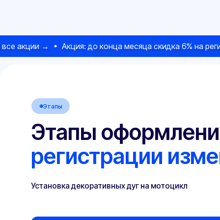
Этапы
Этапы оформления
регистрации измене
 акции →
Акция: до конца месяца скидка 6% на регистра
Установка декоративных дуг на мотоцикл
Оформление Заключения
Оформление Заключения
01
01
Первый визит в технадзор ГИБДД
Первый визит в технадзор ГИБДД
02
02
Оформление Протокола
Оформление Протокола
03
03
Прохождение техосмотра
Прохождение техосмотра
04
04