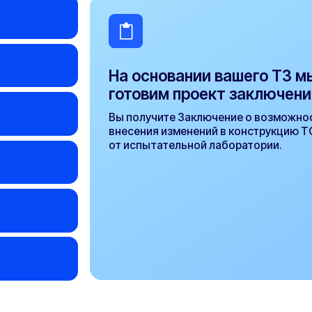
порядок, а испытательная лаборатория
укажет в Протоколе что именно
изменилось в характеристиках вашего ТС
и как это повлияло на безопасность.
Регистрация
ужно регистрировать
ду
в ГИБДД