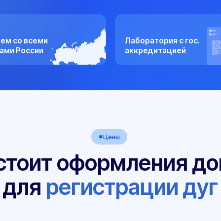
всеми
Лаборатория с гос.
ссии
аккредитацией
Цены
оит оформления докуме
ля
регистрации дуг
02