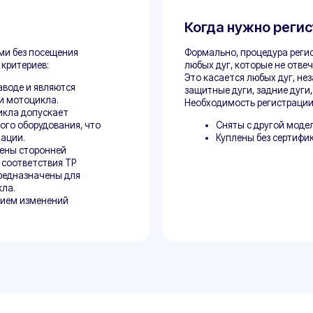
Документы
речень документов
для
регистрации
и
Базовый набор документов на авто: ПТ
Паспорт собственника или ОГРН органи
являетесь представителем собственник
Также потребуются фотографии ТС до 
Договор купли-продажи на двигатель;