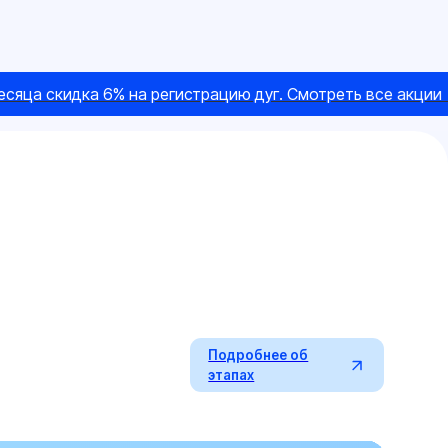
 скидка 6% на регистрацию дуг. Смотреть все акции →
Подробнее об
этапах
06
05
04
02
03
01