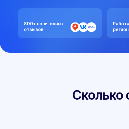
800+ позитивных
Работаем со 
отзывов
регионами Ро
Сколько ст
д
01