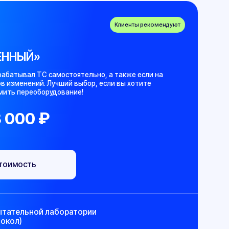
мостоятельно, а также если на
учший выбор, если вы хотите
дование!
аборатории
ого СТО
ия ГИБДД
ли у вас утеряны или