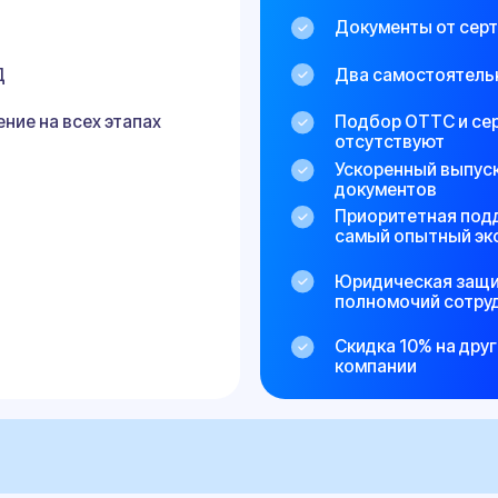
документов
Приоритетная поддержка 24/7, з
самый опытный эксперт
Юридическая защита при превы
полномочий сотрудниками ГИБ
Скидка 10% на другие услуги
компании