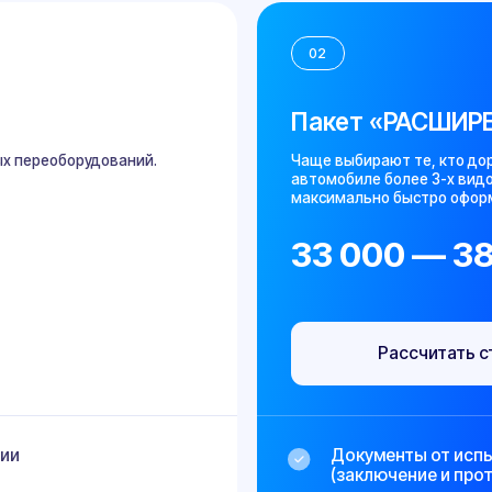
Пакет «РАСШИРЕННЫЙ»
борудований.
Чаще выбирают те, кто дорабатывал ТС са
автомобиле более 3-х видов изменений. Л
максимально быстро оформить переобору
33 000 — 38 000 ₽
Рассчитать стоимость
Документы от испытательной л
(заключение и протокол)
Документы от сертифицированн
Два самостоятельных посещен
всех этапах
Подбор ОТТС и сертификатов, ес
отсутствуют
Ускоренный выпуск всех