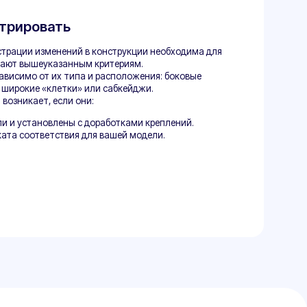
С, СТС, полис ОСАГО;
зации (если вы
а, то - доверенность);
и после изменений.