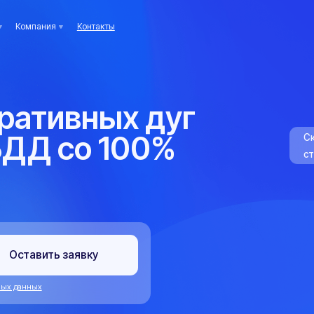
ания
Контакты
тивных дуг
Д со 100%
Сколько
стоит
вить заявку
х