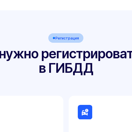
Когда нужно регистрировать
посещения
Формально, процедура регистрации изменен
ев:
любых дуг, которые не отвечают вышеуказа
Это касается любых дуг, независимо от их т
являются
защитные дуги, задние дуги, широкие «клетк
икла.
Необходимость регистрации возникает, если
пускает
удования, что
Сняты с другой модели и установлены
Куплены без сертификата соответстви
ронней
ствия ТР
начены для
менений