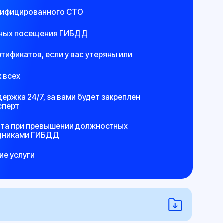
а вами будет закреплен
шении должностных
ДД