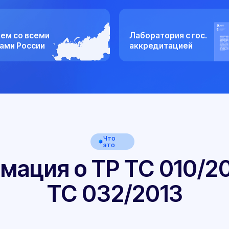
всеми
Лаборатория с гос.
ссии
аккредитацией
Что
это
ия о ТР ТС 010/2011 и 
ТС 032/2013