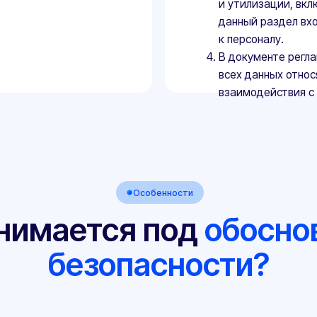
Особенности
мается под
обосновани
безопасности?
раметрам, указанным в ТР ТС
013 «О безопасности
уется для любых видов техники,
й спецтехники.
 получения сертификата на
я, согласно п. 7 ст. 4 ТР ТС
хранятся у изготовителя ТУ и