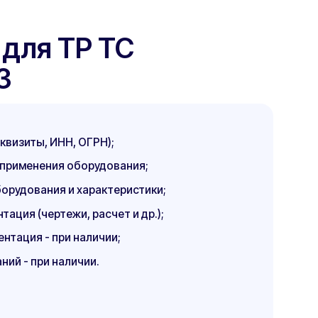
наличии;
чии.
абот, отправленная любым
айн через форму на сайте, через
ких вопросов, документации в
кументации об оборудовании;