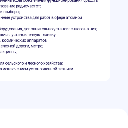
Р ТС
 ОГРН);
борудования;
 характеристики;
, расчет и др.);