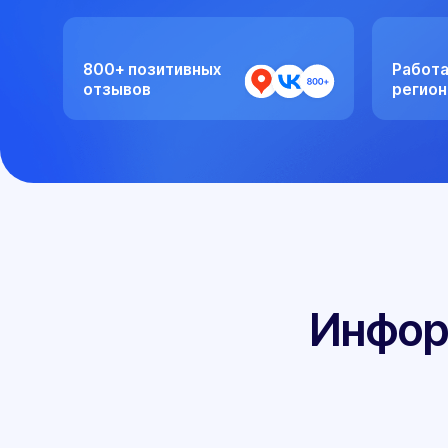
800+ позитивных
Работаем со 
отзывов
регионами Ро
Информац