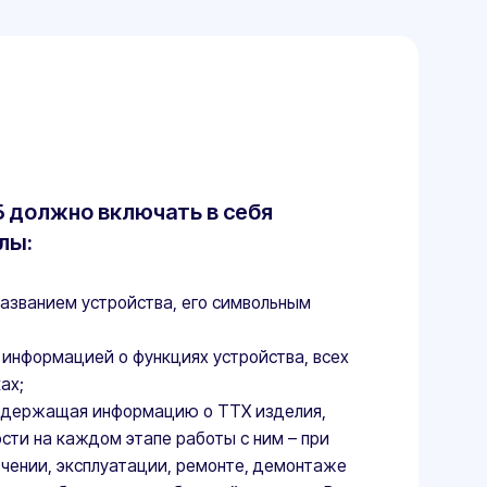
ключать в себя
ройства, его символьным
о функциях устройства, всех
формацию о ТТХ изделия,
 этапе работы с ним – при
атации, ремонте, демонтаже
ие требований экологии. В
сков при работе, требования
равила накопления и анализа
пасности, на каждом этапе