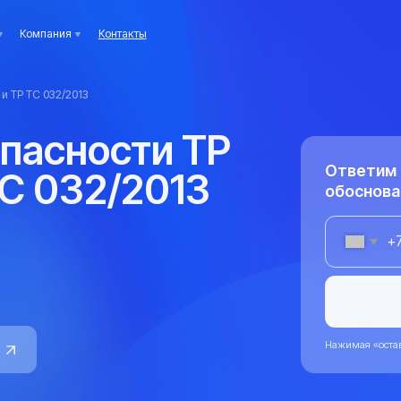
ания
Контакты
032/2013
сности ТР
Ответим на все вопр
 032/2013
обоснования безопас
+7
Оста
Нажимая «оставить заявку», я даю 