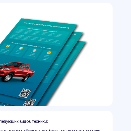
техники:
спечения функционирования средств
стот;
 для работ в сфере атомной
полнительно установленного на них;
нную технику;
ппаратов;
метро;
есного хозяйства;
становленной техники.