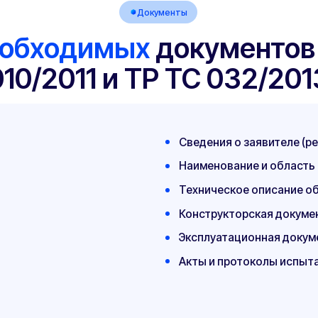
Эксплуатационная документация - при 
Акты и протоколы испытаний - при нали
пасности
Заявка на выполнение проектных р
удобным способом (по телефону, онл
мессенджеры);
Обсуждение всех деталей, техничес
наличии;
Заключение договора;
Предоставление всей имеющейся до