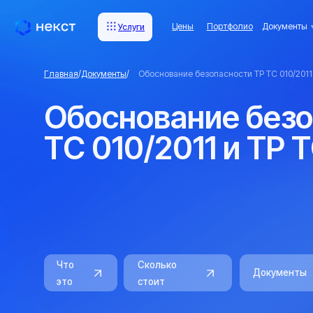
Цены
Портфолио
Документы
Комп
Услуги
Услуги
Главная
/
Документы
/
Обоснование безопасности ТР ТС 010/2011 и ТР ТС 
Обоснование безопа
ТС 010/2011 и ТР ТС
Что
Сколько
Документы
это
стоит