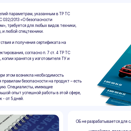
м возникла необходимость
м безопасности на продукт – есть
ециалисты, имеющие
т успешной работы в этой сфере,
ней.
ОБ не разрабатывается для следующих видов 
устройства, предназначенные для обе
связи, включая использование радиоча
медицинская техника и приборы;
специально разработанные устройства
энергетики;
колесные ТС, кроме оборудования, до
водный транспорт, включая установле
все виды летательных, космических а
подвижные составы железной дороги, 
развлекательные аттракционы;
военная техника;
тракторы и прицепы для сельского и л
буровые платформы, за исключением у