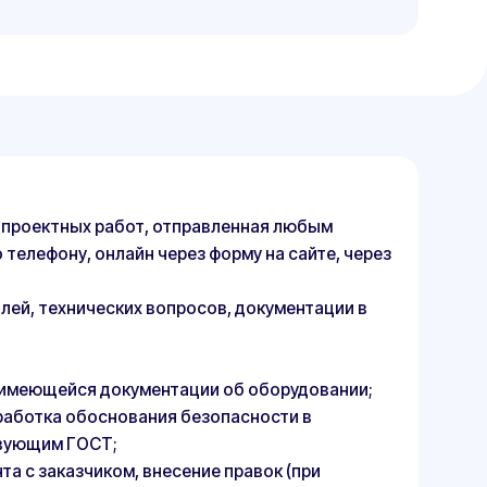
ования безопасности в
;
м, внесение правок (при
и клиенту.
нашей компании. Если по
кумент бесплатно. Если
Д — мы вернем деньги!"