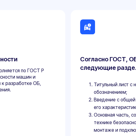
и
Согласно ГОСТ, ОБ должно в
следующие разделы:
ся по ГОСТ Р
 машин и
аботке ОБ,
Титульный лист с названием уст
обозначением;
Введение с общей информацией 
его характеристиках;
Основная часть, содержащая ин
технике безопасности на каждом
монтаже и подключении, эксплу
и утилизации, включая соблюден
данный раздел входят расчет ри
к персоналу.
В документе регламентируются п
всех данных относящихся к безо
взаимодействия с изделием.