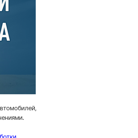
автомобилей,
нениями.
ботки