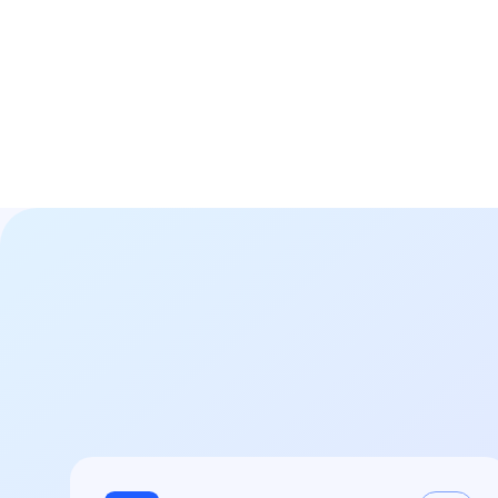
Н
01
Договор с 100%
гарантиями заказчика
Работаем исключительно по договору.
Если мы не сможем вам помочь, то
гарантированно вернем деньги. Нам
доверяют крупные государственные
компании.