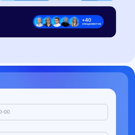
анных
аявку