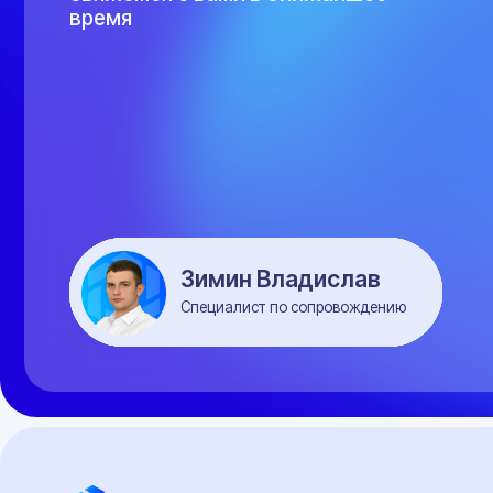
ООО "Центр переоборудований"
ИНН 3525479460
Центральный офис: г. Вологда,
ул. Мира 40, этаж 2, офис 4
Работаем: Пн-Пт с 9:00 до 18:00
Мы в соцсетях:
Документы
Документы необходимые для проведения
Сертификат СТО
бесплатной предварительной технической
Заключение о по
экспертизы
экологического к
Заключение предварительной технической
Справка о технич
экспертизы
Заключение об оц
Заявление-декларация на внесение
Кнопка ЭРА-ГЛО