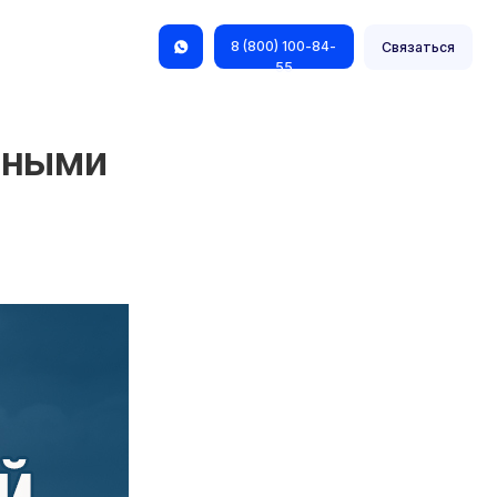
8 (800) 100-84-
Связаться
55
нными