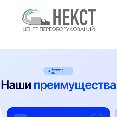
Почему
мы
аши
преимущества
02
Оформляем даже самые
Лаборат
сложные переоборудования
аккред
Помогаем там, где другие отказывают.
У нас своя
Работаем «ПОД КЛЮЧ» по всей России.
лаборатори
Взаимодействие с Технадзором ГИБДД
низкую цен
берем на себя.
высокую ск