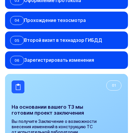
Подробнее об этапах
Цены
Стоимость оформления
документов для
регистрации
переоборудования
01