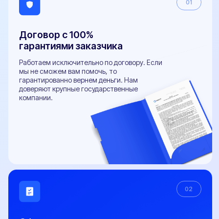
Популярные услуги
Все услуги
Замена двигателя
Установка ГБО
Регистрация фаркопа
Установка рефрижератора
Регистрация обвесов
Регистрация топливного бака
Оформление органов управления
Регистрация доп. света
Документы
Документы необходимые для проведения
бесплатной предварительной технической
экспертизы
Заключение предварительной технической
экспертизы
Заявление-декларация на внесение изменений в
конструкцию ТС и сертификаты сервиса
Протокол проверки безопасности
Расчет поперечной статической устойчивости
автомобиля