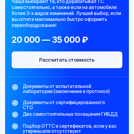
Выдача ПТС и СТС с отметкой о
внесенных изменениях
Подбор ОТТС и сертификатов
Ускоренный выпуск всех документов
Приоритетная поддержка 24/7, за вами
будет закреплен самый опытный эксперт
Юридическая защита при превышении
должностных полномочий сотрудниками
ГИБДД
Скидка 15% на другие услуги компании
Скачать пример договора
Узнайте как оформить
изменения с первого раза
и недопустить ошибок