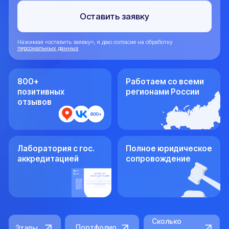
позитивных
регионами России
отзывов
Лаборатория с гос.
Полное юридическое
аккредитацией
сопровождение
Сколько
Портфолио
Этапы
стоит
Этапы
Этапы оформления
регистрации изменений в
Новокузнецке
Оформление Заключения
Оформление Заключения
01
01