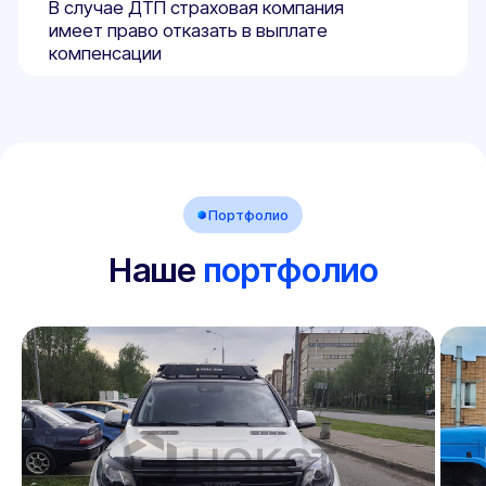
01
Договор с 100%
гарантиями заказчика
Работаем исключительно по договору. Если
мы не сможем вам помочь, то
гарантированно вернем деньги. Нам
доверяют крупные государственные
компании.
02
Оформляем даже самые
сложные переоборудования
Помогаем там, где другие отказывают. Работаем
«ПОД КЛЮЧ» по всей России. Взаимодействие с
Технадзором ГИБДД берем на себя.