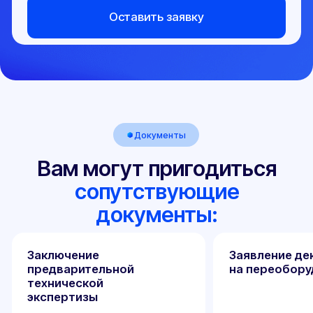
ООО "Некст-Авто"
ИНН 3525487069
Центральный офис: г. Вологда,
ул. Мира 40, этаж 2, офис 4
Работаем: Пн-Пт с 9:00 до 18:00
Мы в соцсетях:
Телефон
+7 (800) 100-84-55