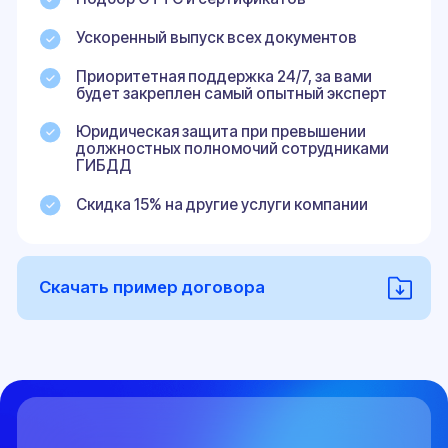
Проблемам с техосмотром
Незарегистрированные изменения —
причина отказа в проведении
технического осмотра
Отказу в страховых выплатах
В случае ДТП страховая компания
имеет право отказать в выплате
компенсации