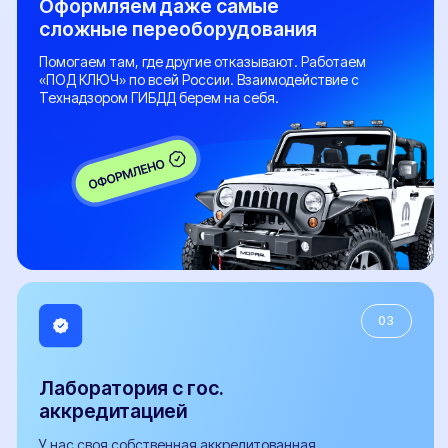
СБКТС
Сертификат СТО
Заключение о подтверждении экологического класса
Справка о технических характеристиках
Заключение об оценке ЕТС (ЗОЕТС)
Кнопка ЭРА-ГЛОНАСС
Свидетельство WMI
ОТТС
ЭПТС
ЭПСМ
© 2017-2026 "НЕКСТ-АВТО". Любое использование либо копирование
материалов или подборки материалов сайта, элементов дизайна и
оформления допускается лишь с разрешения правообладателя и только со
ссылкой на источник: https://pereoborudovanie-ts.ru/
Обращаем ваше внимание на то, что информация, размещенная на сайте,
носит исключительно информационно-рекламный характер, и не является
офертой или публичной офертой в соответствии со статьей 435 и пунктом 2
статьи 437 Гражданского кодекса Российской Федерации. Указанные на сайте
цены не являются окончательной ценой договора и могут быть изменены ООО
"НЕКСТ-АВТО".
Окончательная цена договора формируется с учетом выбранной схемы
оплаты, действующих акций, и индивидуальных условий договора с
Клиентом.
Политика конфиденциальности