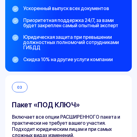
Время просмотра видео всего 4 минуты
Штрафы
Невыполнение владельцем
ТС
требований
предписания,
приведет к: