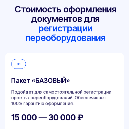
Чаще выбирают те, кто дорабатывал ТС
самостоятельно, а также если на автомобиле
более 3-х видов изменений. Лучший выбор, если
вы хотите максимально быстро оформить
переоборудование!
20 000 — 35 000 ₽
Рассчитать стоимость
Документы от испытательной
лаборатории (заключение и протокол)
Документы от сертифицированного
СТО
Два самостоятельных посещения ГИБДД
Подбор ОТТС и сертификатов, если у вас
утеряны или отсутствуют
Ускоренный выпуск всех документов
Приоритетная поддержка 24/7, за вами
будет закреплен самый опытный эксперт
Юридическая защита при превышении
должностных полномочий сотрудниками
ГИБДД