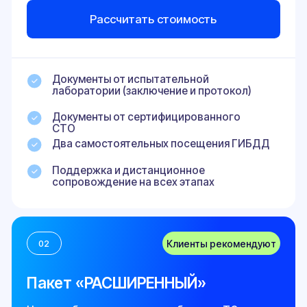
Скидка 10% на другие услуги компании
03
Пакет «ПОД КЛЮЧ»
Включает все опции РАСШИРЕННОГО пакета и
практически не требует вашего участия.
Подходит юридическим лицам и при самых
сложных видах изменений.
от 65 000 ₽
Рассчитать стоимость
Документы от испытательной
лаборатории (заключение и протокол)
Документы от сертифицированного
СТО
Всего 1 визит в ГИБДД в сопровождении
нашего представителя
Оплата всех госпошлин