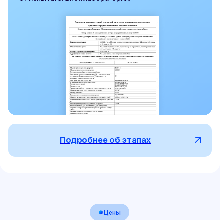
Пакет «БАЗОВЫЙ»
Подойдет для самостоятельной регистрации
простых переоборудований. Обеспечивает
100% гарантию оформления.
15 000 — 30 000 ₽
Рассчитать стоимость
Документы от испытательной
лаборатории (заключение и протокол)
Документы от сертифицированного
СТО
Два самостоятельных посещения ГИБДД
Поддержка и дистанционное
сопровождение на всех этапах
Клиенты рекомендуют
02
Пакет «РАСШИРЕННЫЙ»