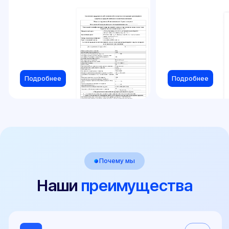
E-mail
sale@pereoborudovanie-ts.ru
5.0
Рейтинг организации в Яндексе
800+
Отзывов Вконтакте
Виды ТС
Легковые автомобили
Грузовые автомобили
Микроавтобусы
Прицепы
Внедорожники
Мотоциклы