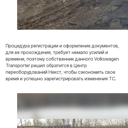
Почему мы
Наши
преимущества
Процедура регистрации и оформление документов,
для ее прохождения, требует немало усилий и
01
времени, поэтому собственник данного Volkswagen
Transporter решил обратится в Центр
Договор с 100%
переоборудований Некст, чтобы сэкономить свое
гарантиями заказчика
время и успешно зарегистрировать изменения ТС.
Работаем исключительно по договору. Если
мы не сможем вам помочь, то
гарантированно вернем деньги. Нам
доверяют крупные государственные
компании.