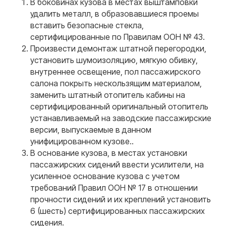
время
В боковинах кузова в местах выштамповки
удалить металл, в образовавшиеся проемы
Полина Скрынник
Ксения Киселева
Александр Литомин
Валерий Овчинников
Евгений Коптяев
Зимин Владислав
Специалист по сопровождению
Специалист по сопровождению
Руководитель отдела продаж
Специалист по работе с клиентами
Менеджер по продажам
Специалист по сопровождению
вставить безопасные стекла,
сертифицированные по Правилам ООН № 43.
Произвести демонтаж штатной перегородки,
Ваш номер
установить шумоизоляцию, мягкую обивку,
внутреннее освещение, пол пассажирского
+7
салона покрыть нескользящим материалом,
Ваша электронная почта
заменить штатный отопитель кабины на
сертифицированный оригинальный отопитель
устанавливаемый на заводские пассажирские
Ваш вопрос
версии, выпускаемые в данном
унифицированном кузове..
В основание кузова, в местах установки
пассажирских сидений ввести усилители, на
усиленное основание кузова с учетом
Я даю согласие на обработку
персональных данных
требований Правил ООН № 17 в отношении
прочности сидений и их креплений установить
6 (шесть) сертифицированных пассажирских
Оставить заявку
сидения.