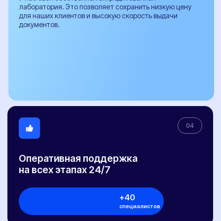
Заключение о подтверждении экологического класса
Справка о технических характеристиках
Заключение об оценке ЕТС (ЗОЕТС)
Кнопка ЭРА-ГЛОНАСС
Свидетельство WMI
ОТТС
ЭПТС
ЭПСМ
© 2017-2026 "НЕКСТ-АВТО". Любое использование либо копирование
материалов или подборки материалов сайта, элементов дизайна и
оформления допускается лишь с разрешения правообладателя и только со
ссылкой на источник: https://pereoborudovanie-ts.ru/
Обращаем ваше внимание на то, что информация, размещенная на сайте,
носит исключительно информационно-рекламный характер, и не является
офертой или публичной офертой в соответствии со статьей 435 и пунктом 2
статьи 437 Гражданского кодекса Российской Федерации. Указанные на сайте
цены не являются окончательной ценой договора и могут быть изменены ООО
"НЕКСТ-АВТО".
Окончательная цена договора формируется с учетом выбранной схемы
оплаты, действующих акций, и индивидуальных условий договора с
Клиентом.
Политика конфиденциальности
Договор публичной оферты
Сайт разработан Rhino Digital