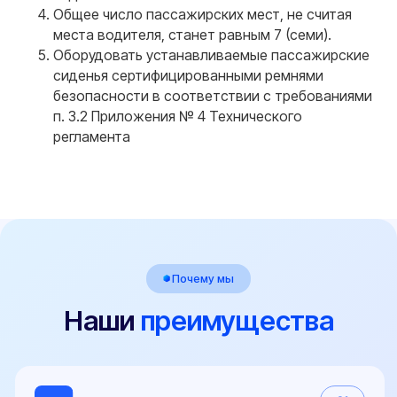
Общее число пассажирских мест, не считая
места водителя, станет равным 7 (семи).
Оборудовать устанавливаемые пассажирские
сиденья сертифицированными ремнями
безопасности в соответствии с требованиями
ООО "Центр переоборудований"
п. 3.2 Приложения № 4 Технического
ИНН 3525479460
Центральный офис: г. Вологда,
регламента
ул. Мира 40, этаж 2, офис 4
Работаем: Пн-Пт с 9:00 до 18:00
Мы в соцсетях:
Телефон
+7 (800) 100-84-55