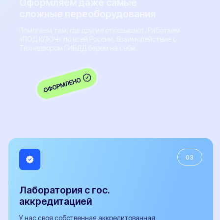
Все услуги
Замена двигателя
Установка ГБО
Регистрация фаркопа
Установка рефрижератора
Регистрация обвесов
Регистрация топливного бака
Оформление органов управления
Регистрация доп. света
Документы
Документы необходимые для проведения
бесплатной предварительной технической
экспертизы
Заключение предварительной технической
экспертизы
Заявление-декларация на внесение изменений в
конструкцию ТС и сертификаты сервиса
Протокол проверки безопасности
Расчет поперечной статической устойчивости
автомобиля
СБКТС
Сертификат СТО