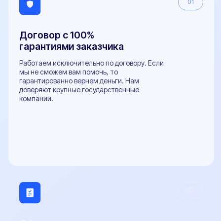
E-mail
sale@pereoborudovanie-ts.ru
5.0
Рейтинг организации в Яндексе
800+
Отзывов Вконтакте
Виды ТС
Легковые автомобили
Грузовые автомобили
Микроавтобусы
Прицепы
Внедорожники
Мотоциклы
Популярные услуги