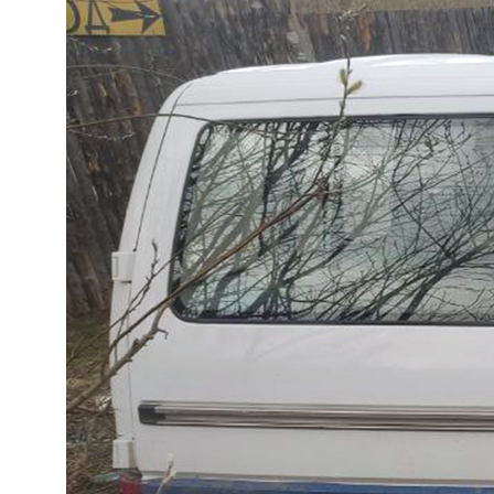
02
Оформляем даже самые
сложные переоборудования
Помогаем там, где другие отказывают. Работаем
«ПОД КЛЮЧ» по всей России. Взаимодействие с
Технадзором ГИБДД берем на себя.
03
Лаборатория с гос.
аккредитацией
У нас своя собственная аккредитованная
лаборатория. Это позволяет сохранить низкую цену
для наших клиентов и высокую скорость выдачи
документов.