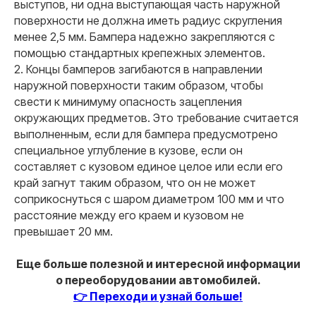
выступов, ни одна выступающая часть наружной
Ваша электронная почта
поверхности не должна иметь радиус скругления
менее 2,5 мм. Бампера надежно закрепляются с
помощью стандартных крепежных элементов.
Ваш вопрос
2. Концы бамперов загибаются в направлении
наружной поверхности таким образом, чтобы
свести к минимуму опасность зацепления
окружающих предметов. Это требование считается
выполненным, если для бампера предусмотрено
Я даю согласие на обработку
персональных данных
специальное углубление в кузове, если он
составляет с кузовом единое целое или если его
край загнут таким образом, что он не может
Оставить заявку
соприкоснуться с шаром диаметром 100 мм и что
расстояние между его краем и кузовом не
превышает 20 мм.
Еще больше полезной и интересной информации
о переоборудовании автомобилей.
ООО "Центр переоборудований"
👉 Переходи и узнай больше!
ИНН 3525479460
Центральный офис: г. Вологда,