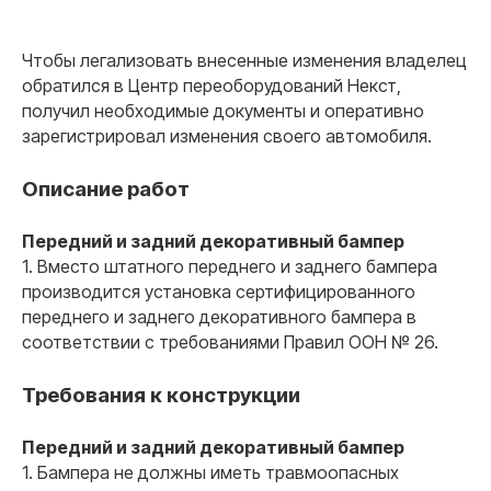
Оперативная поддержка
на всех этапах 24/7
Чтобы легализовать внесенные изменения владелец
+40
специалистов
обратился в Центр переоборудований Некст,
получил необходимые документы и оперативно
зарегистрировал изменения своего автомобиля.
Описание работ
Связаться
Передний и задний декоративный бампер
Остались вопросы?
1. Вместо штатного переднего и заднего бампера
Оставьте заявку и мы
производится установка сертифицированного
свяжемся с вами в ближайшее
переднего и заднего декоративного бампера в
время
соответствии с требованиями Правил ООН № 26.
Полина Скрынник
Ксения Киселева
Александр Литомин
Валерий Овчинников
Евгений Коптяев
Зимин Владислав
Специалист по сопровождению
Специалист по сопровождению
Руководитель отдела продаж
Специалист по работе с клиентами
Менеджер по продажам
Специалист по сопровождению
Требования к конструкции
Ваш номер
Передний и задний декоративный бампер
1. Бампера не должны иметь травмоопасных
+7