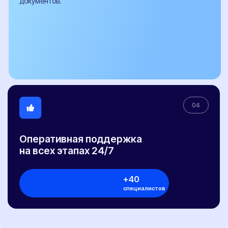
© 2017-2026 "НЕКСТ-АВТО". Любое использование либо копирование
материалов или подборки материалов сайта, элементов дизайна и
оформления допускается лишь с разрешения правообладателя и только со
ссылкой на источник: https://pereoborudovanie-ts.ru/
Обращаем ваше внимание на то, что информация, размещенная на сайте,
носит исключительно информационно-рекламный характер, и не является
офертой или публичной офертой в соответствии со статьей 435 и пунктом 2
статьи 437 Гражданского кодекса Российской Федерации. Указанные на сайте
цены не являются окончательной ценой договора и могут быть изменены ООО
"НЕКСТ-АВТО".
Окончательная цена договора формируется с учетом выбранной схемы
оплаты, действующих акций, и индивидуальных условий договора с
Клиентом.
Политика конфиденциальности
Договор публичной оферты
Сайт разработан Rhino Digital