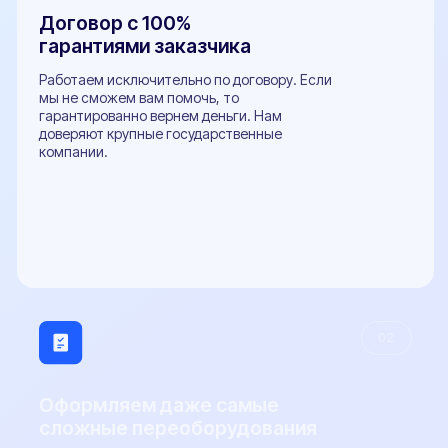
800+
Отзывов Вконтакте
Виды ТС
Легковые автомобили
Грузовые автомобили
Микроавтобусы
Прицепы
Внедорожники
Мотоциклы
Популярные услуги
Все услуги
Замена двигателя
Установка ГБО
Регистрация фаркопа
Установка рефрижератора
Регистрация обвесов
Регистрация топливного бака
Оформление органов управления
Регистрация доп. света