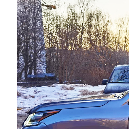
01
Договор с 100%
гарантиями заказчика
Работаем исключительно по договору. Если
мы не сможем вам помочь, то
гарантированно вернем деньги. Нам
доверяют крупные государственные
компании.
02
Оформляем даже самые
сложные переоборудования
Помогаем там, где другие отказывают. Работаем
«ПОД КЛЮЧ» по всей России. Взаимодействие с
Технадзором ГИБДД берем на себя.