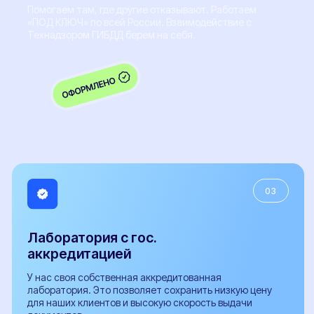
Документы
Документы необходимые для проведения
бесплатной предварительной технической
экспертизы
Заключение предварительной технической
экспертизы
Заявление-декларация на внесение изменений в
конструкцию ТС и сертификаты сервиса
Протокол проверки безопасности
Расчет поперечной статической устойчивости
автомобиля
СБКТС
Сертификат СТО
Заключение о подтверждении экологического класса
Справка о технических характеристиках
Заключение об оценке ЕТС (ЗОЕТС)
Кнопка ЭРА-ГЛОНАСС
Свидетельство WMI
ОТТС
ЭПТС
ЭПСМ