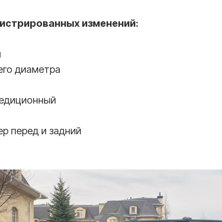
гистрированных изменений:
и
го диаметра
педиционный
р перед и задний