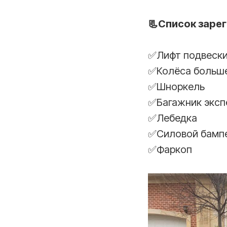
📃Список заре
✅Лифт подвеск
✅Колёса больше
✅Шноркель
✅Багажник экс
✅Лебедка
✅Силовой бампе
✅Фаркоп