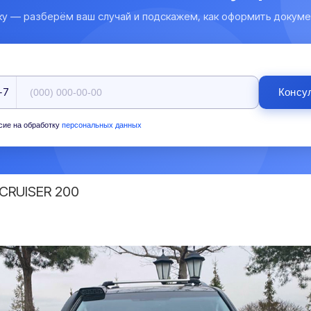
ку — разберём ваш случай и подскажем, как оформить докуме
+7
Консу
сие на обработку
персональных данных
CRUISER 200