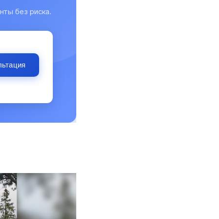
нты без риска.
льтация