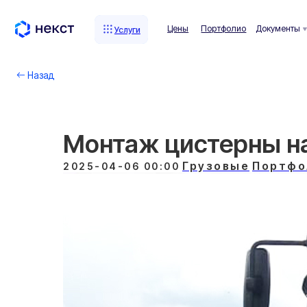
Цены
Портфолио
Документы
Комп
Услуги
Услуги
Назад
Монтаж цистерны н
Грузовые
Портфо
2025-04-06 00:00