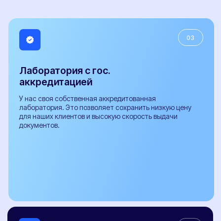
Рейтинг организации в Яндексе
800+
Отзывов Вконтакте
Виды ТС
Легковые автомобили
Грузовые автомобили
Микроавтобусы
Прицепы
Внедорожники
Мотоциклы
Популярные услуги
Все услуги
Замена двигателя
Установка ГБО
Регистрация фаркопа
Установка рефрижератора
Регистрация обвесов
Регистрация топливного бака