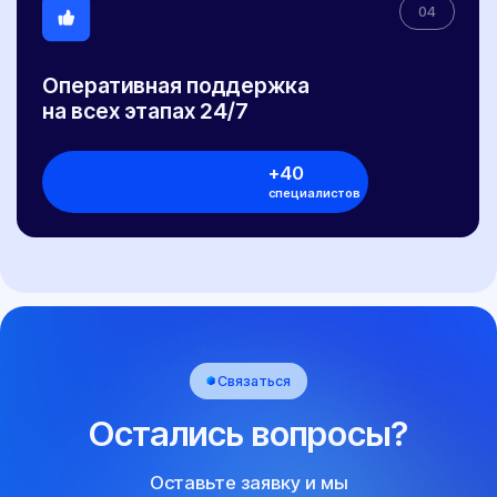
Оформление органов управления
Регистрация доп. света
Документы
Документы необходимые для проведения
бесплатной предварительной технической
экспертизы
Заключение предварительной технической
экспертизы
Заявление-декларация на внесение изменений в
конструкцию ТС и сертификаты сервиса
Протокол проверки безопасности
Расчет поперечной статической устойчивости
автомобиля
СБКТС
Сертификат СТО
Заключение о подтверждении экологического класса
Справка о технических характеристиках
Заключение об оценке ЕТС (ЗОЕТС)
Кнопка ЭРА-ГЛОНАСС
Свидетельство WMI
ОТТС
ЭПТС