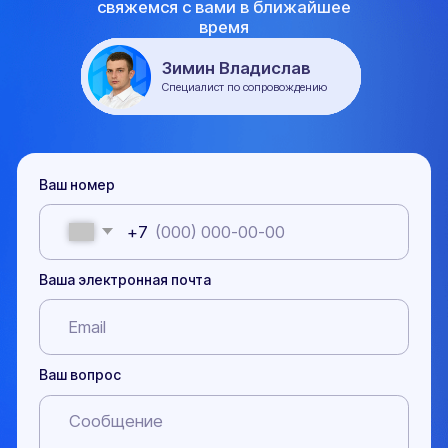
ЭПСМ
© 2017-2026 "НЕКСТ-АВТО". Любое использование либо копирование
материалов или подборки материалов сайта, элементов дизайна и
оформления допускается лишь с разрешения правообладателя и только со
ссылкой на источник: https://pereoborudovanie-ts.ru/
Обращаем ваше внимание на то, что информация, размещенная на сайте,
носит исключительно информационно-рекламный характер, и не является
офертой или публичной офертой в соответствии со статьей 435 и пунктом 2
статьи 437 Гражданского кодекса Российской Федерации. Указанные на сайте
цены не являются окончательной ценой договора и могут быть изменены ООО
"НЕКСТ-АВТО".
Окончательная цена договора формируется с учетом выбранной схемы
оплаты, действующих акций, и индивидуальных условий договора с
Клиентом.
Политика конфиденциальности
Договор публичной оферты
Сайт разработан Rhino Digital