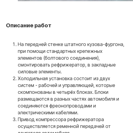
«ПОД КЛЮЧ» по всей России. Взаимодействие с
Технадзором ГИБДД берем на себя.
Описание работ
На передней стенке штатного кузова-фургона,
при помощи стандартных крепежных
03
элементов (болтового соединения),
смонтировать рефрижератор, в закладные
Лаборатория с гос.
силовые элементы.
аккредитацией
Холодильная установка состоит из двух
У нас своя собственная аккредитованная
лаборатория. Это позволяет сохранить низкую цену
систем - рабочей и управляющей, которые
для наших клиентов и высокую скорость выдачи
скомпонованы в четырёх блоках. Блоки
документов.
размещаются в разных частях автомобиля и
соединяются фреонопроводами и
электрическими кабелями.
Привод компрессора рефрижератора
осуществляется ременной передачей от