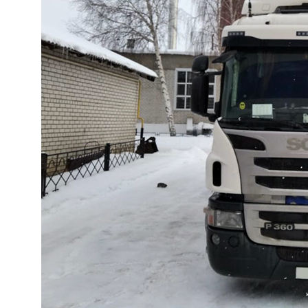
Наши
преимущества
01
Договор с 100%
гарантиями заказчика
Работаем исключительно по договору. Если
мы не сможем вам помочь, то
гарантированно вернем деньги. Нам
доверяют крупные государственные
компании.
02
Оформляем даже самые
сложные переоборудования
Помогаем там, где другие отказывают. Работаем