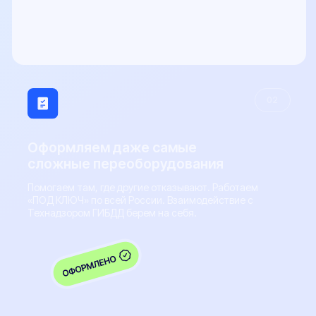
ООО "Центр переоборудований"
ИНН 3525479460
Центральный офис: г. Вологда,
ул. Мира 40, этаж 2, офис 4
Работаем: Пн-Пт с 9:00 до 18:00
Мы в соцсетях:
Телефон
+7 (800) 100-84-55
E-mail
sale@pereoborudovanie-ts.ru
5.0