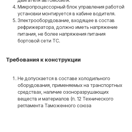
двигателя автомобиля.
04
Микропроцессорный блок управления работой
установки монтируется в кабине водителя.
Оперативная поддержка
Электрооборудование, входящее в состав
на всех этапах 24/7
рефрижератора, должно иметь напряжение
+40
питания, не более напряжения питания
специалистов
бортовой сети ТС.
Требования к конструкции
Связаться
Не допускается в составе холодильного
Остались вопросы?
оборудования, применяемых на транспортных
средствах, наличие озоноразрушающих
Оставьте заявку и мы
свяжемся с вами в ближайшее
веществ и материалов (п. 12 Технического
время
регламента Таможенного союза
Полина Скрынник
Ксения Киселева
Александр Литомин
Валерий Овчинников
Евгений Коптяев
Зимин Владислав
Специалист по сопровождению
Специалист по сопровождению
Руководитель отдела продаж
Специалист по работе с клиентами
Менеджер по продажам
Специалист по сопровождению